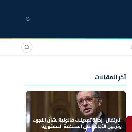
لمغربية
مغاربة العالم
دولي
صوت وصورة
آخر المقالات
البرتغال.. إحالة تعديلات قانونية بشأن اللجوء
وترحيل الأجانب على المحكمة الدستورية