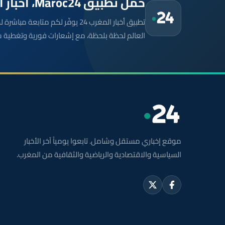
حمّل تطبيق Maroc24، أخبار المغرب تصلك أولاً
تطبيق أخبار المغرب 24 يوفّر لكم متا
العالم لحظة بلحظة، مع إشعارات فورية وتغطية 
موقع إخباري مستقل وشامل. تابعوا يومياً آخر الأخبار
السياسية والاقتصادية والرياضية والثقافية من المغرب.