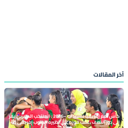
آخر المقالات
كأس أمم إفريقيا للسيدات –2026 : المنتخب المغربي يمر
إلى دور النصف ،عقب فوزه على نظيره الجنوب إفريقي (2-