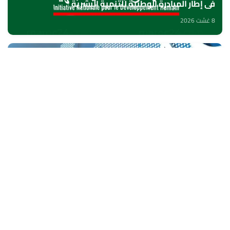
في إطار المبادرة الوطنية للتنمية البشرية
8 غشت 2026
الناظور.. بنك إفريقيا يحتفي بزبنائه من مغاربة العالم
8 غشت 2026
بيتسو موسيماني مدربا جديدا لـ"بافانا بافانا
8 غشت 2026