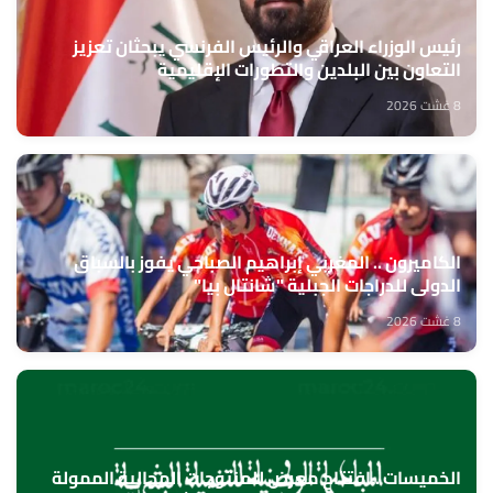
رئيس الوزراء العراقي والرئيس الفرنسي يبحثان تعزيز
التعاون بين البلدين والتطورات الإقليمية
8 غشت 2026
الكاميرون .. المغربي إبراهيم الصباحي يفوز بالسباق
الدولي للدراجات الجبلية "شانتال بيا"
8 غشت 2026
الخميسات ..افتتاح معرض للمنتوجات المجالية الممولة