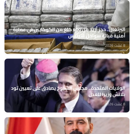
البرتغال.. حجز أزيد من 400 كلغ من الكوكايين في عملية
أمنية قبالة سواحل سينيس
8 غشت 2026
الولايات المتحدة.. مجلس الشيوخ يصادق على تعيين تود
بلانش وزيرا للعدل
8 غشت 2026