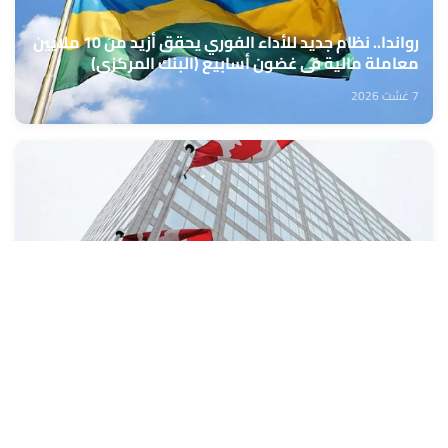
رواندا.. نظام جديد للأداء الفوري يحقق أزيد من 10 ملايين
معاملة مالية في غضون أسابيع (البنك المركزي)
7 غشت 2026
كندا: تراجع طفيف في معدل البطالة خلال شهر يوليوز
7 غشت 2026
تعبئة المراكز الجهوية للاستثمار من 10 إلى 13 غشت