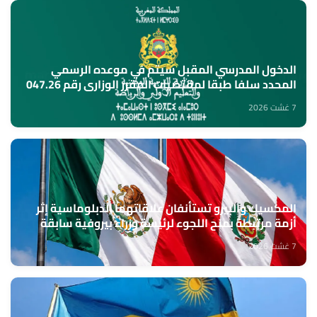
الدخول المدرسي المقبل سیتم في موعده الرسمي
المحدد سلفا طبقا لمقتضیات المقرر الوزاري رقم 047.26
(وزارة التربية الوطنية)
7 غشت 2026
المكسيك والبيرو تستأنفان علاقاتهما الدبلوماسية إثر
أزمة مرتبطة بمنح اللجوء لرئيسة وزراء بيروفية سابقة
7 غشت 2026