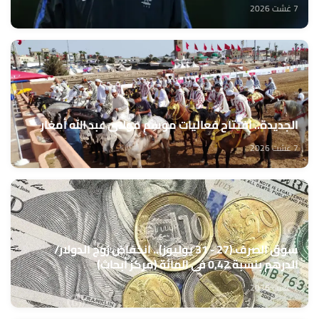
7 غشت 2026
الجديدة.. افتتاح فعاليات موسم مولاي عبد الله أمغار
7 غشت 2026
سوق الصرف (27 - 31 يوليوز).. انخفاض زوج الدولار/
الدرهم بنسبة 0,42 في المائة (مركز أبحاث)
7 غشت 2026