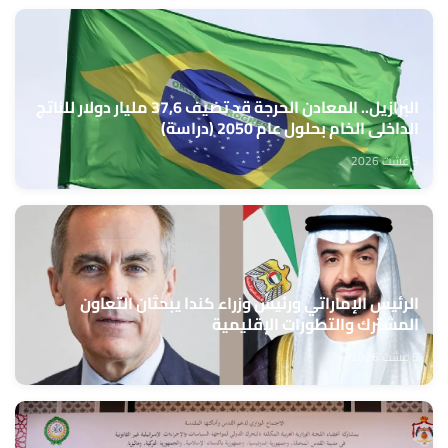
البرازيل.. المعادن الحرجة قد تضيف 37,6 مليار دولار للناتج
الداخلي الخام بحلول عام 2050 (دراسة)
5 غشت 2026
الرئيس الإماراتي ورئيس وزراء كندا يبحثان التعاون
المشترك والتطورات الإقليمية
5 غشت 2026