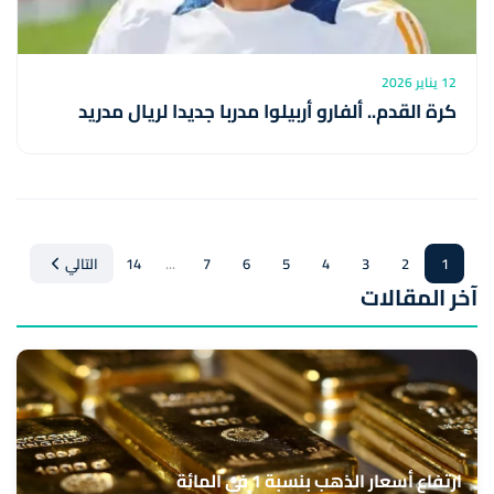
12 يناير 2026
كرة القدم.. ألفارو أربيلوا مدربا جديدا لريال مدريد
...
1
2
3
4
5
6
7
14
التالي
آخر المقالات
ارتفاع أسعار الذهب بنسبة 1 في المائة