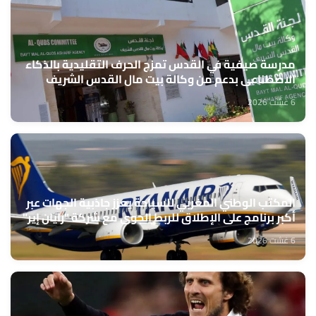
مدرسة صيفية في القدس تمزج الحرف التقليدية بالذكاء
الاصطناعي بدعم من وكالة بيت مال القدس الشريف
6 غشت 2026
المكتب الوطني المغربي للسياحة يعزز جاذبية الجهات عبر
أكبر برنامج على الإطلاق للربط الجوي مع شركة "رايان إير"
6 غشت 2026