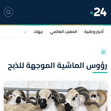
أخبار وطنية
المغرب العالمي
جهات
سياسة
صحة
رؤوس الماشية الموجهة للذبح