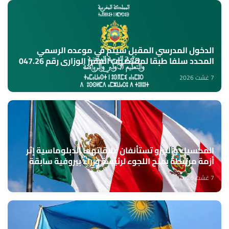
الدخول المدرسي المقبل سیتم في موعده الرسمي
المحدد سلفا طبقا لمقتضیات المقرر الوزاري رقم 047.26
(وزارة التربية الوطنية)
7 غشت 2026
المكسيك والبيرو تستأنفان علاقاتهما الدبلوماسية إثر
أزمة مرتبطة بمنح اللجوء لرئيسة وزراء بيروفية سابقة
7 غشت 2026