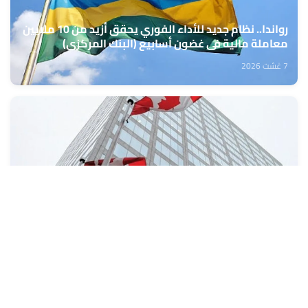
رواندا.. نظام جديد للأداء الفوري يحقق أزيد من 10 ملايين
معاملة مالية في غضون أسابيع (البنك المركزي)
7 غشت 2026
كندا: تراجع طفيف في معدل البطالة خلال شهر يوليوز
7 غشت 2026
تعبئة المراكز الجهوية للاستثمار من 10 إلى 13 غشت