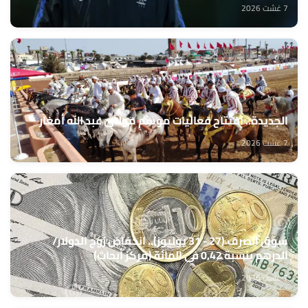
7 غشت 2026
الجديدة.. افتتاح فعاليات موسم مولاي عبد الله أمغار
7 غشت 2026
سوق الصرف (27 - 31 يوليوز).. انخفاض زوج الدولار/
الدرهم بنسبة 0,42 في المائة (مركز أبحاث)
7 غشت 2026