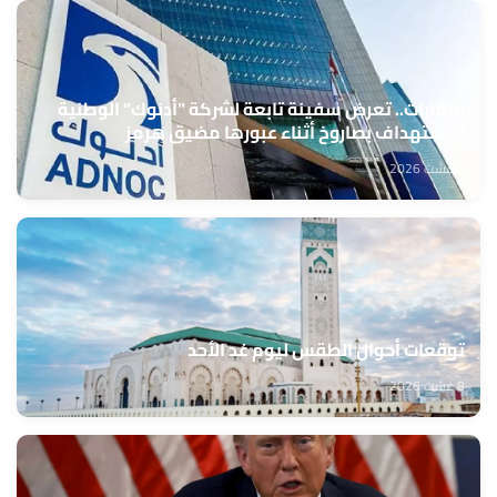
الإمارات.. تعرض سفينة تابعة لشركة "أدنوك" الوطنية
للاستهداف بصاروخ أثناء عبورها مضيق هرمز
8 غشت 2026
توقعات أحوال الطقس ليوم غد الأحد
8 غشت 2026