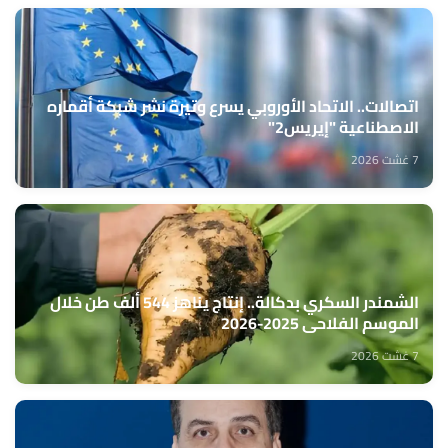
اتصالات.. الاتحاد الأوروبي يسرع وتيرة نشر شبكة أقماره
الاصطناعية "إيريس2"
7 غشت 2026
الشمندر السكري بدكالة.. إنتاج يناهز 544 ألف طن خلال
الموسم الفلاحي 2025-2026
7 غشت 2026