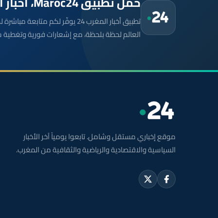
حمّل تطبيق Maroc24، أخبار المغرب تصلك أولاً
تطبيق أخبار المغرب 24 يوفّر لكم متا
العالم لحظة بلحظة، مع إشعارات فورية وتغطية 
موقع إخباري مستقل وشامل. تابعوا يومياً آخر الأخبار
السياسية والاقتصادية والرياضية والثقافية من المغرب.