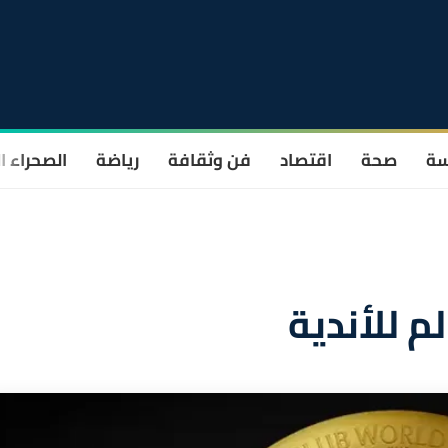
سة
صحة
اقتصاد
فن وثقافة
رياضة
الصحراء ا
م للأندية