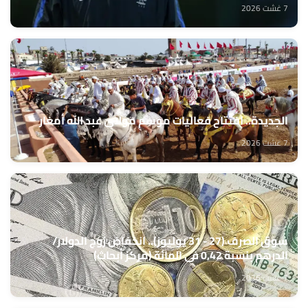
7 غشت 2026
الجديدة.. افتتاح فعاليات موسم مولاي عبد الله أمغار
7 غشت 2026
سوق الصرف (27 - 31 يوليوز).. انخفاض زوج الدولار/
الدرهم بنسبة 0,42 في المائة (مركز أبحاث)
7 غشت 2026