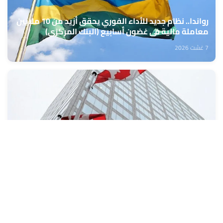
رواندا.. نظام جديد للأداء الفوري يحقق أزيد من 10 ملايين
معاملة مالية في غضون أسابيع (البنك المركزي)
7 غشت 2026
كندا: تراجع طفيف في معدل البطالة خلال شهر يوليوز
7 غشت 2026
تعبئة المراكز الجهوية للاستثمار من 10 إلى 13 غشت