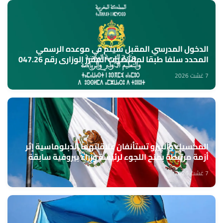
الدخول المدرسي المقبل سیتم في موعده الرسمي
المحدد سلفا طبقا لمقتضیات المقرر الوزاري رقم 047.26
(وزارة التربية الوطنية)
7 غشت 2026
المكسيك والبيرو تستأنفان علاقاتهما الدبلوماسية إثر
أزمة مرتبطة بمنح اللجوء لرئيسة وزراء بيروفية سابقة
7 غشت 2026