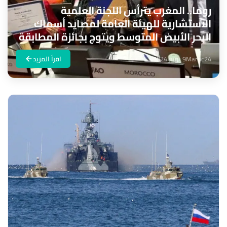
روما.. المغرب يترأس اللجنة العلمية
الاستشارية للهيئة العامة لمصايد أسماك
البحر الأبيض المتوسط ويتوج بجائزة المطابقة
Maroc24
9 نونبر 2024
اقرأ المزيد