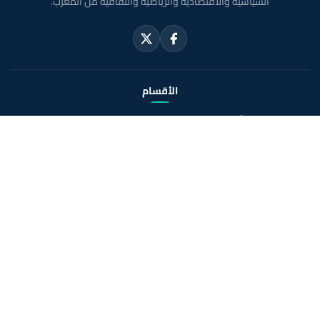
السياسية والاقتصادية والرياضية والثقافية من المغرب.
الأقسام
أخبار وطنية
رياضة
سياسة
دولي
جهات
صحة
روابط مفيدة
الملك محمد السادس
ولي العهد الأمير مولاي الحسن
مواقيت الصلاة بالمغرب
خريطة المغرب
الصحراء المغربية
حول الموقع
الرئيسية
الشروط القانونية
سياسة الخصوصية
اتصل بنا
En français