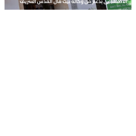
الاصطناعي بدعم من وكالة بيت مال القدس الشريف
6 غشت 2026
حمّل تطبيق Maroc24، أخبار المغرب تصلك أولاً
تطبيق أخبار المغرب 24 يوفّر لكم متابعة مباشرة لكل الأحداث التي تهمّ
المغرب ومغاربة العالم لحظة بلحظة، مع إشعارات فورية وتغطية
شاملة لكل المستجدات.
تحميل على
App Store
متوفر على
Google Play