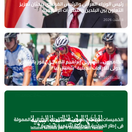
رئيس الوزراء العراقي والرئيس الفرنسي يبحثان تعزيز
التعاون بين البلدين والتطورات الإقليمية
8 غشت 2026
الكاميرون .. المغربي إبراهيم الصباحي يفوز بالسباق
الدولي للدراجات الجبلية "شانتال بيا"
8 غشت 2026
الخميسات ..افتتاح معرض للمنتوجات المجالية الممولة
في إطار المبادرة الوطنية للتنمية البشرية