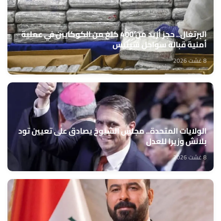
البرتغال.. حجز أزيد من 400 كلغ من الكوكايين في عملية
أمنية قبالة سواحل سينيس
8 غشت 2026
الولايات المتحدة.. مجلس الشيوخ يصادق على تعيين تود
بلانش وزيرا للعدل
8 غشت 2026