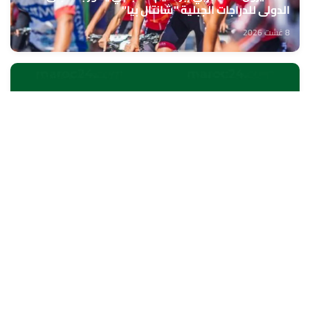
الدولي للدراجات الجبلية "شانتال بيا"
8 غشت 2026
الخميسات ..افتتاح معرض للمنتوجات المجالية الممولة
في إطار المبادرة الوطنية للتنمية البشرية
8 غشت 2026
الناظور.. بنك إفريقيا يحتفي بزبنائه من مغاربة العالم
8 غشت 2026