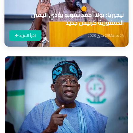
نيجيريا: بولا أحمد تينوبو يؤدي اليمين
الدستورية كرئيس جديد
Maroc24
29 ماي 2023
اقرأ المزيد