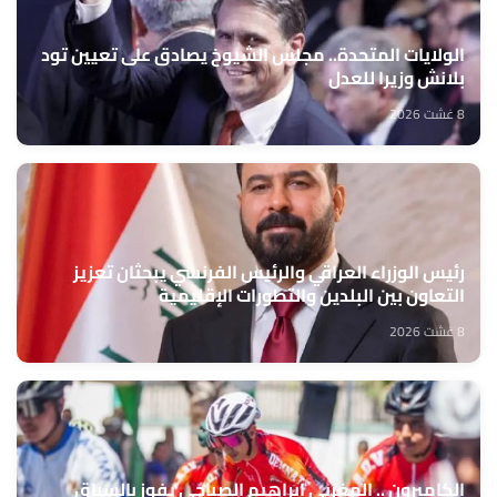
الولايات المتحدة.. مجلس الشيوخ يصادق على تعيين تود
بلانش وزيرا للعدل
8 غشت 2026
رئيس الوزراء العراقي والرئيس الفرنسي يبحثان تعزيز
التعاون بين البلدين والتطورات الإقليمية
8 غشت 2026
الكاميرون .. المغربي إبراهيم الصباحي يفوز بالسباق