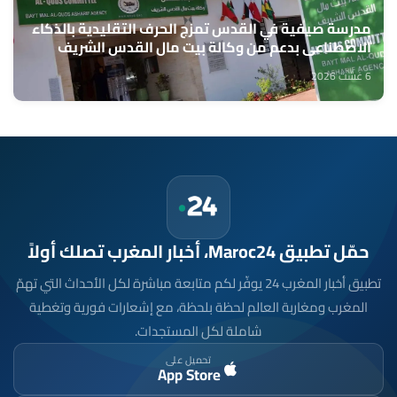
مدرسة صيفية في القدس تمزج الحرف التقليدية بالذكاء
الاصطناعي بدعم من وكالة بيت مال القدس الشريف
6 غشت 2026
حمّل تطبيق Maroc24، أخبار المغرب تصلك أولاً
تطبيق أخبار المغرب 24 يوفّر لكم متابعة مباشرة لكل الأحداث التي تهمّ
المغرب ومغاربة العالم لحظة بلحظة، مع إشعارات فورية وتغطية
شاملة لكل المستجدات.
تحميل على
App Store