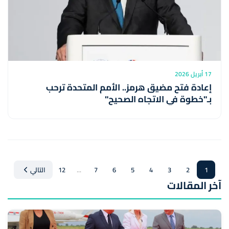
17 أبريل 2026
إعادة فتح مضيق هرمز.. الأمم المتحدة ترحب
بـ"خطوة في الاتجاه الصحيح"
...
1
2
3
4
5
6
7
12
التالي
آخر المقالات