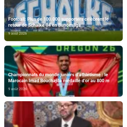
Football: Plus de 100.000 supporters célèbrent le
retour de Schalke 04 en Bundesliga
9 août 2026
Championnats du monde juniors d’athlétisme : le
Marocain Imad Bouchajda médaillé d’or au 800 m
9 août 2026