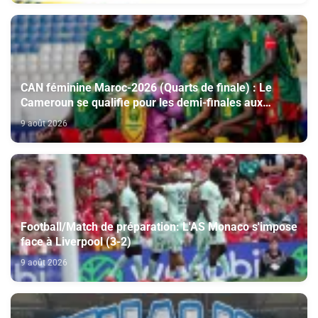
CAN féminine Maroc-2026 (Quarts de finale) : Le
Cameroun se qualifie pour les demi-finales aux
dépens du Nigeria (1-0)
9 août 2026
Football/Match de préparation: L'AS Monaco s'impose
face à Liverpool (3-2)
9 août 2026