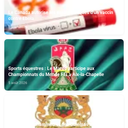
Le Canada autorise les essais cliniques d'un vaccin
contre Ebola
5 août 2026
Sports équestres : Le Maroc participe aux
Championnats du Monde FEI à Aix-la-Chapelle
5 août 2026
Fondation Mohammed VI des Oulémas africains-