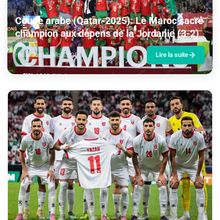
Coupe arabe (Qatar-2025): Le Maroc sacré
champion aux dépens de la Jordanie (3-2)
redaction
18 déc. 2025
Lire la suite