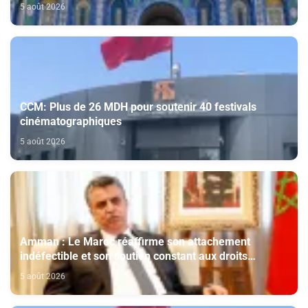
du Comité Al Qods présidé par SM le Roi
5 août 2026
CCM: Plus de 26 MDH pour soutenir 40 festivals
cinématographiques
5 août 2026
Amman : Le Maroc réaffirme son attachement
indéfectible et son soutien constant aux droits
légitimes du peuple palestinien
5 août 2026