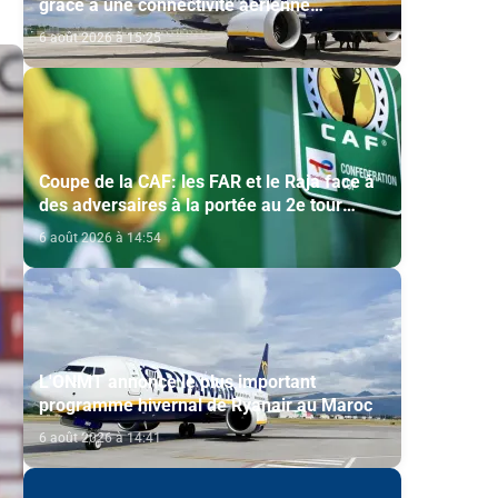
grâce à une connectivité aérienne
historique de Ryanair
6 août 2026 à 15:25
Coupe de la CAF: les FAR et le Raja face à
des adversaires à la portée au 2e tour
préliminaire
6 août 2026 à 14:54
L'ONMT annonce le plus important
programme hivernal de Ryanair au Maroc
6 août 2026 à 14:41