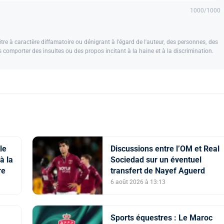
1000
/1000
e à caractère diffamatoire ou dénigrant à l'égard de l'auteur, des personnes, des
us comporter des insultes ou des propos incitant à la haine et à la discrimination.
le
Discussions entre l’OM et Real
à la
Sociedad sur un éventuel
re
transfert de Nayef Aguerd
6 août 2026 à 13:13
Sports équestres : Le Maroc