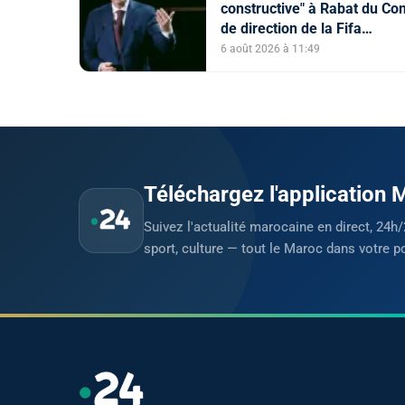
constructive" à Rabat du Co
de direction de la Fifa
(communiqué)
6 août 2026 à 11:49
Téléchargez l'application
Suivez l'actualité marocaine en direct, 24h/
sport, culture — tout le Maroc dans votre p