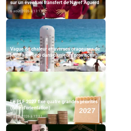
sur un éventuel transfert de Nayef Aguerd
6 août 2026 à 13:13
Vague de chaleur et averses orageuses de
jeudi à samedi dans plusieurs provinces du
Royaume (Bulletin d'alerte)
6 août 2026 à 12:21
n
Le PLF 2027 fixe quatre grandes priorités
(note d'orientation)
6 août 2026 à 12:11