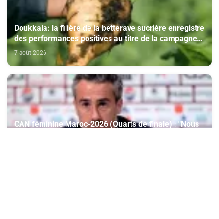
Doukkala: la filière de la betterave sucrière enregistre
des performances positives au titre de la campagne
agricole 2025-2026
7 août 2026
CAN féminine Maroc-2026 (Quarts de finale) : "Nous
avons bien analysé l'Afrique du Sud pour aller
chercher la victoire" (Jorge Vilda)
7 août 2026