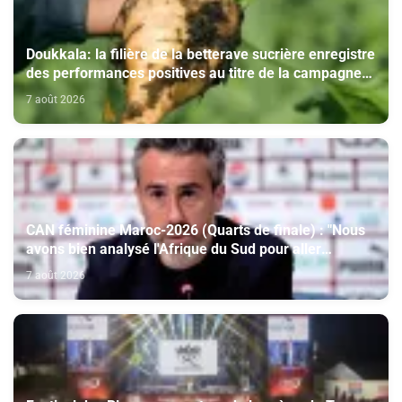
Doukkala: la filière de la betterave sucrière enregistre
des performances positives au titre de la campagne
agricole 2025-2026
7 août 2026
CAN féminine Maroc-2026 (Quarts de finale) : "Nous
avons bien analysé l'Afrique du Sud pour aller
chercher la victoire" (Jorge Vilda)
7 août 2026