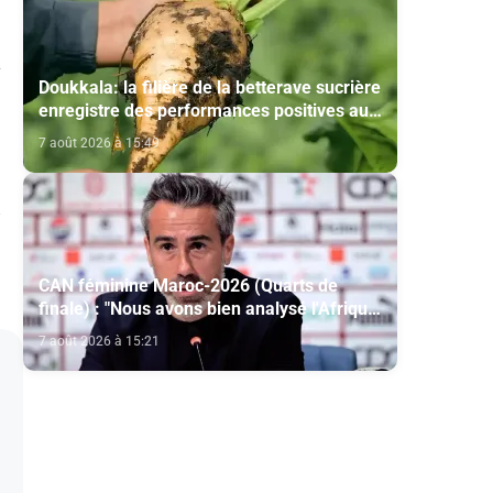
à
Doukkala: la filière de la betterave sucrière
enregistre des performances positives au
titre de la campagne agricole 2025-2026
7 août 2026 à 15:49
CAN féminine Maroc-2026 (Quarts de
finale) : "Nous avons bien analysé l'Afrique
du Sud pour aller chercher la victoire"
7 août 2026 à 15:21
(Jorge Vilda)