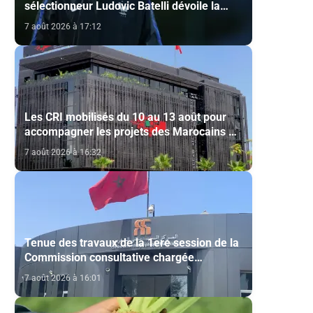
sélectionneur Ludovic Batelli dévoile la
liste finale de l'équipe nationale U20
7 août 2026 à 17:12
Les CRI mobilisés du 10 au 13 août pour
accompagner les projets des Marocains du
Monde
7 août 2026 à 16:32
Tenue des travaux de la 1ere session de la
Commission consultative chargée
d’émettre un avis sur la délivrance de la
7 août 2026 à 16:01
carte du professionnel du cinéma (CCM)