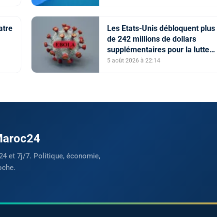
atre
Les Etats-Unis débloquent plus
de 242 millions de dollars
supplémentaires pour la lutte
contre Ebola
5 août 2026 à 22:14
 Maroc24
24 et 7j/7. Politique, économie,
oche.