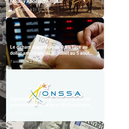
Moulay Abdellah Amghar
7 août 2026 à 21:52
Le dirham s'apprécie de 0,8% face au
dollar américain du 30 juillet au 5 août
(BAM)
7 août 2026 à 20:49
Signature à Santiago d'un protocole de
coopération sanitaire et phytosanitaire
entre l’ONSSA et le SAG
7 août 2026 à 20:15