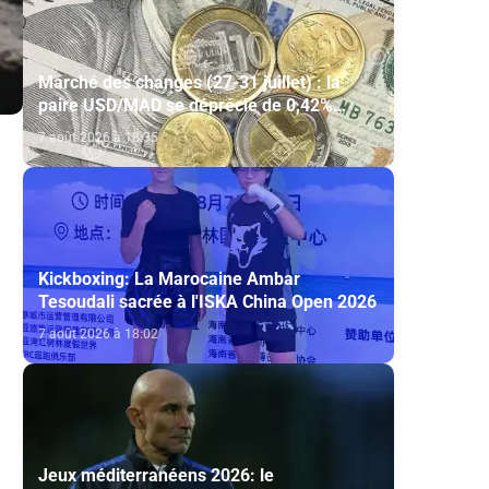
Marché des changes (27-31 juillet) : la
paire USD/MAD se déprécie de 0,42%
(AGR)
7 août 2026 à 18:35
Kickboxing: La Marocaine Ambar
Tesoudali sacrée à l'ISKA China Open 2026
7 août 2026 à 18:02
Jeux méditerranéens 2026: le