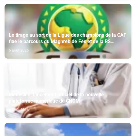
Le tirage au sort de la Ligue des champions de la CAF
fixe le parcours du Maghreb de Fès et de la RS
Berkane
6 août 2026
Médecine: lancement officiel de la nouvelle
plateforme numérique du CNOM
6 août 2026