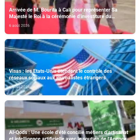
Arrivée de M. Bourita à Cali pour représenter Sa
Majesté le Roi à la cérémonie d'investiture du
nouveau président colombien
6 août 2026
Visas : les Etats-Unis étendent le contrôle des
réseaux sociaux aux journalistes étrangers
6 août 2026
Al-Qods : Une école d'été concilie métiers d’artisanat
et intelligence artificielle avec le soutien de l'Agence