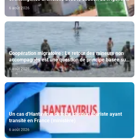
Bayt Mal Al-Qods Acharif
6 août 2026
Coopération migratoire : Le retour des mineurs non
accompagnés est une question de principe basée sur
les Hautes Instructions Royales (source diplomatique)
6 août 2026
Un cas d'Hantavirus détecté chez un touriste ayant
transité en France (ministère)
6 août 2026