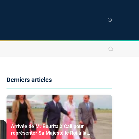
Derniers articles
Arrivée de M. Bourita à Cali pour
représenter Sa Majesté le Roi à la