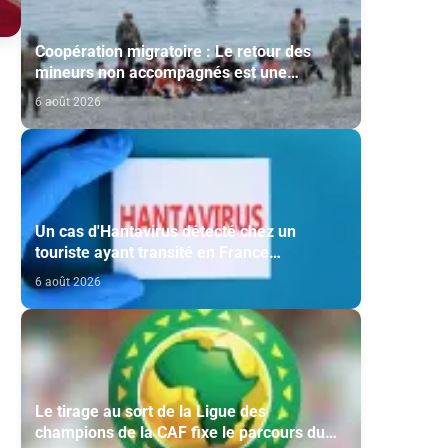
Coopération migratoire : Le retour des
mineurs non accompagnés est une
question de principe basée sur les Hautes
6 août 2026
Instructions Royales (source diplomatique)
Un cas d'Hantavirus détecté chez un
touriste ayant transité en France
(ministère)
6 août 2026
Le tirage au sort de la Ligue des
champions de la CAF fixe le parcours du