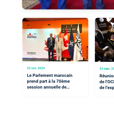
25 nov. 2024
25 sept. 2
Le Parlement marocain
Réunio
prend part à la 70ème
de l'OCI
session annuelle de
de l'ex
l'Assemblée parlementaire
dans la
de l'OTAN
valeurs