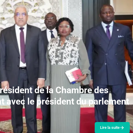
président de la Chambre des
nt avec le président du parlement
Lire la suite