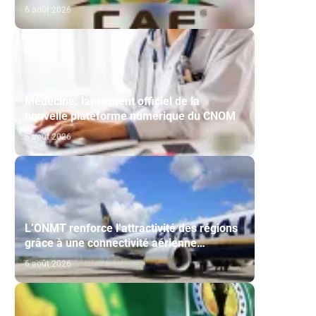
Maghreb de Fès et de la RS Berkane
6 août 2026
Médecine: lancement officiel de la
nouvelle plateforme numérique du CNOM
6 août 2026
L’ONMT renforce l’attractivité des régions
grâce à une connectivité aérienne
historique de Ryanair
6 août 2026