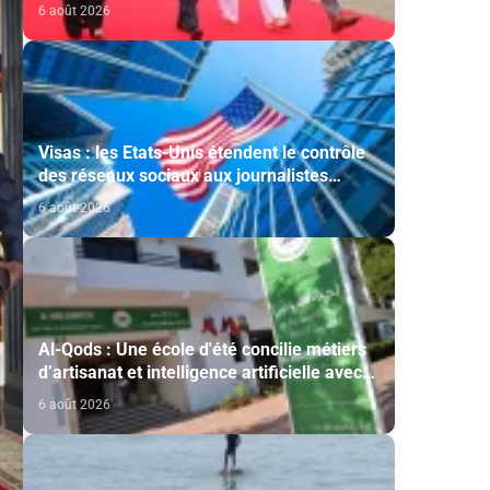
cérémonie d'investiture du nouveau
6 août 2026
président colombien
Visas : les Etats-Unis étendent le contrôle
des réseaux sociaux aux journalistes
étrangers
6 août 2026
Al-Qods : Une école d'été concilie métiers
d’artisanat et intelligence artificielle avec
le soutien de l'Agence Bayt Mal Al-Qods
6 août 2026
Acharif