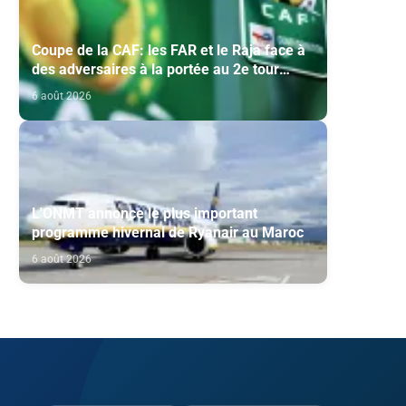
Coupe de la CAF: les FAR et le Raja face à
des adversaires à la portée au 2e tour
préliminaire
6 août 2026
L'ONMT annonce le plus important
programme hivernal de Ryanair au Maroc
6 août 2026