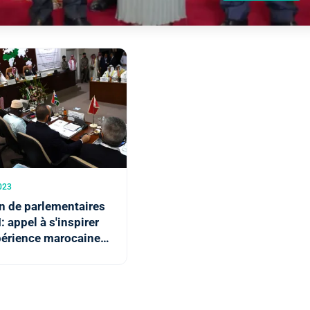
023
n de parlementaires
: appel à s'inspirer
périence marocaine
 diffusion des
 de l'Islam tolérant