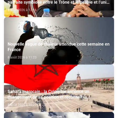
parfaite symbiose entre le Trône et le peuple et l’unité
de volonté et de destin (M. El Ktiri)
8 août 2026 à 12:16
Nouvelle vague de chaleur attendue cette semaine en
France
8 août 2026 à 11:23
Sahara marocain : la Colombie annonce un
changement de sa position et reconnaît la
souveraineté du Maroc sur son Sahara
8 août 2026 à 10:27