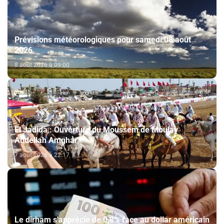
Prévisions météorologiques pour samedi 08 août
2026
8 août 2026 à 09:00
El Jadida : Ouverture du Moussem de Moulay
Abdellah Amghar
7 août 2026 à 22:17
Le dirham s'apprécie de 0,8% face au dollar américain