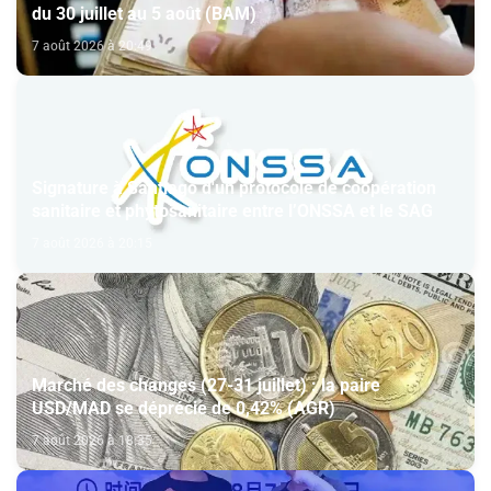
du 30 juillet au 5 août (BAM)
7 août 2026 à 20:49
Signature à Santiago d'un protocole de coopération
sanitaire et phytosanitaire entre l’ONSSA et le SAG
7 août 2026 à 20:15
Marché des changes (27-31 juillet) : la paire
USD/MAD se déprécie de 0,42% (AGR)
7 août 2026 à 18:35