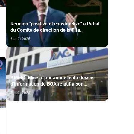
Réunion "positive et constructive" à Rabat
du Comité de direction de la Fifa
(communiqué)
6 août 2026
AMMC: Mise à jour annuelle du dossier
d'information de BOA relatif à son
programme d'émission de certificats de
6 août 2026
dépôt
s