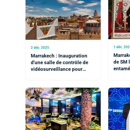
1 déc. 202
2 déc. 2025
Marrake
Marrakech : Inauguration
de SM l
d'une salle de contrôle de
entamé
vidéosurveillance pour
de mobi
renforcer la sécurité dans
ressour
l'ancienne médina
Baraka