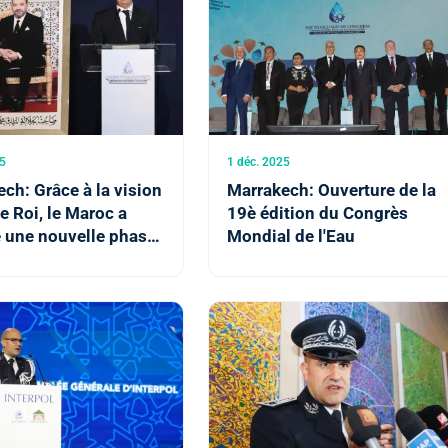
5
1 déc. 2025
ch: Grâce à la vision
Marrakech: Ouverture de la
e Roi, le Maroc a
19è édition du Congrès
 une nouvelle phase
Mondial de l'Eau
lisation des
ces en eau (M.
)