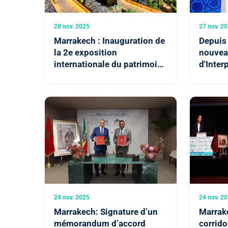
28 nov. 2025
27 nov. 2
Marrakech : Inauguration de
Depuis 
la 2e exposition
nouvea
internationale du patrimoine
d'Inter
géologique "L’Afrique - Aux
renforc
Origines de la Vie"
coopéra
le Mar
24 nov. 2025
24 nov. 2
Marrakech: Signature d’un
Marrake
mémorandum d’accord
corrido