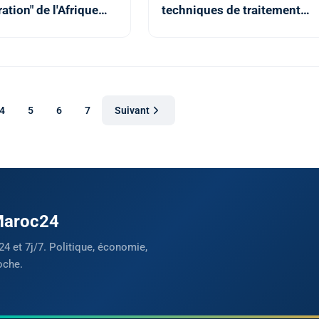
ration" de l'Afrique
techniques de traitement
s chaînes de valeur
des maladies
es mondiales
endocriniennes et du
diabète
4
5
6
7
Suivant
 Maroc24
24 et 7j/7. Politique, économie,
oche.