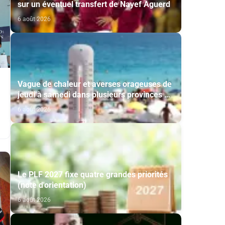
sur un éventuel transfert de Nayef Aguerd
6 août 2026
Vague de chaleur et averses orageuses de
jeudi à samedi dans plusieurs provinces du
Royaume (Bulletin d'alerte)
6 août 2026
Le PLF 2027 fixe quatre grandes priorités
(note d'orientation)
6 août 2026