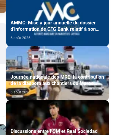
AMMC: Mise à jour annuelle du dossier
d'information de CFG Bank relatif à son
programme d'émission de certificats de
6 août 2026
dépôt
Journée nationale des MRE: la contribution
de la diaspora aux chantiers du Maroc
2030 mise en avant
6 août 2026
Discussions entre l’OM et Real Sociedad