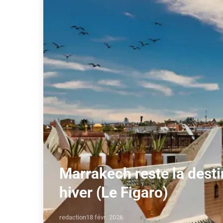
Marrakech reste la desti
hiver (Le Figaro)
redaction
18 févr. 2026