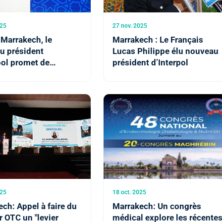
025
27 nov. 2025
Marrakech, le
Marrakech : Le Français
u président
Lucas Philippe élu nouveau
pol promet de
président d’Interpol
er davantage la
tion sécuritaire avec
oc
025
18 oct. 2025
ch: Appel à faire du
Marrakech: Un congrès
r OTC un "levier
médical explore les récente