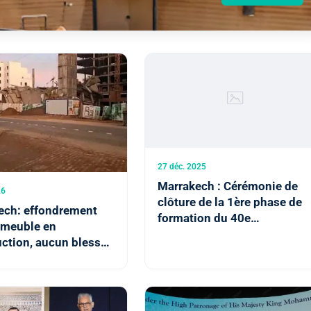
27 déc. 2025
Marrakech : Cérémonie de
26
clôture de la 1ère phase de
ech: effondrement
formation du 40e
mmeuble en
Contingent des Appelés au
ction, aucun blessé
Service Militaire
s à déplorer
tés locales)