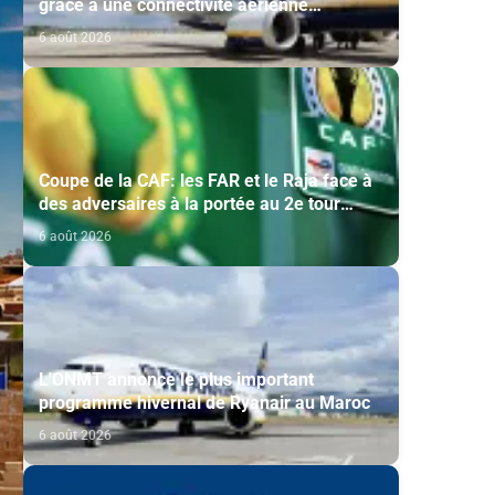
grâce à une connectivité aérienne
historique de Ryanair
6 août 2026
Coupe de la CAF: les FAR et le Raja face à
des adversaires à la portée au 2e tour
préliminaire
6 août 2026
L'ONMT annonce le plus important
programme hivernal de Ryanair au Maroc
6 août 2026