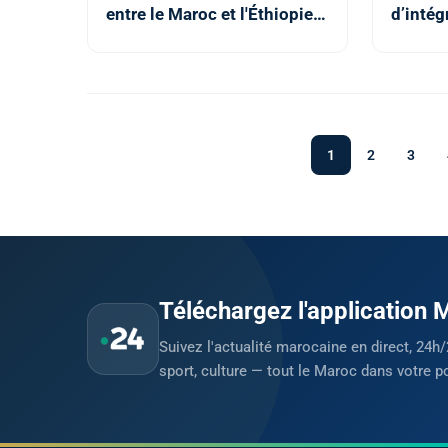
entre le Maroc et l'Éthiopie
d’intég
en matière de lutte contre
dans le
les différentes formes de
minièr
crimes violents et de crime
organisé (DGSN)
1
2
3
Téléchargez l'application
Suivez l'actualité marocaine en direct, 24h/
sport, culture — tout le Maroc dans votre p