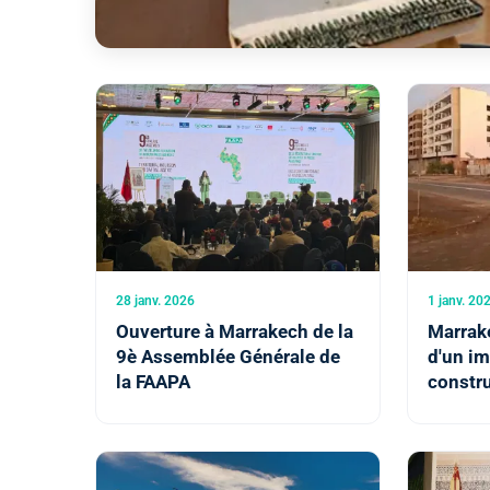
28 janv. 2026
1 janv. 20
Ouverture à Marrakech de la
Marrak
9è Assemblée Générale de
d'un i
la FAAPA
constru
ni décè
(Autori