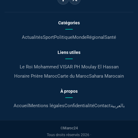
Catégories
Actualités
Sport
Politique
Monde
Régional
Santé
Liens utiles
Le Roi Mohammed VI
SAR PH Moulay El Hassan
Horaire Prière Maroc
Carte du Maroc
Sahara Marocain
À propos
Accueil
Mentions légales
Confidentialité
Contact
بالعربية
©Maroc24
Tous droits réservés 2026 ·