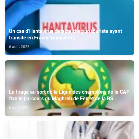
Un cas d'Hantavirus détecté chez un touriste ayant
transité en France (ministère)
6 août 2026
Le tirage au sort de la Ligue des champions de la CAF
fixe le parcours du Maghreb de Fès et de la RS
Berkane
6 août 2026