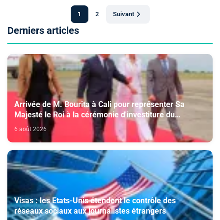
1
2
Suivant
Derniers articles
Arrivée de M. Bourita à Cali pour représenter Sa
Majesté le Roi à la cérémonie d'investiture du
nouveau président colombien
6 août 2026
Visas : les Etats-Unis étendent le contrôle des
réseaux sociaux aux journalistes étrangers