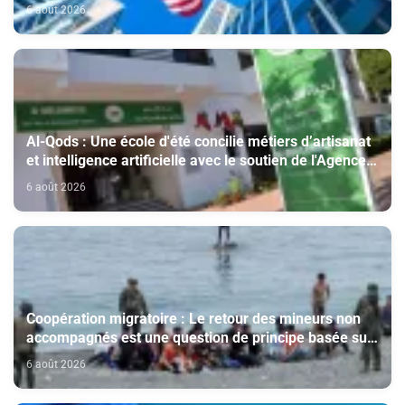
6 août 2026
Al-Qods : Une école d'été concilie métiers d’artisanat
et intelligence artificielle avec le soutien de l'Agence
Bayt Mal Al-Qods Acharif
6 août 2026
Coopération migratoire : Le retour des mineurs non
accompagnés est une question de principe basée sur
les Hautes Instructions Royales (source diplomatique)
6 août 2026