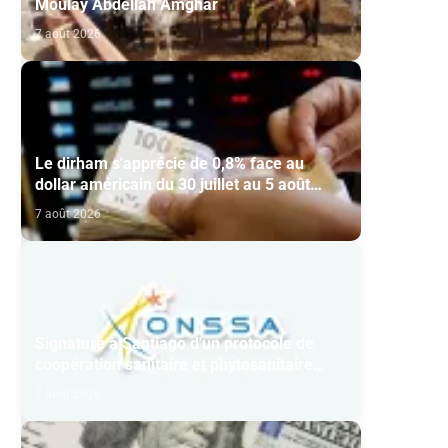
Moulay Abdellah Amghar
7 août 2026
Le dirham s'apprécie de 0,8% face au
dollar américain du 30 juillet au 5 août
(BAM)
7 août 2026
Signature à Santiago d'un protocole de
coopération sanitaire et phytosanitaire
entre l’ONSSA et le SAG
7 août 2026