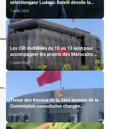
sélectionneur Ludovic Batelli dévoile la
liste finale de l'équipe nationale U20
7 août 2026
Les CRI mobilisés du 10 au 13 août pour
accompagner les projets des Marocains du
Monde
7 août 2026
Tenue des travaux de la 1ere session de la
Commission consultative chargée
d’émettre un avis sur la délivrance de la
7 août 2026
carte du professionnel du cinéma (CCM)