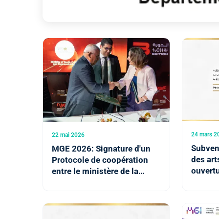
24 mars 2
22 mai 2026
Subvent
MGE 2026: Signature d'un
des art
Protocole de coopération
ouvert
entre le ministère de la
au titr
Jeunesse, de la Culture et
2026
de la Communication et
l'Institut Français au Maroc