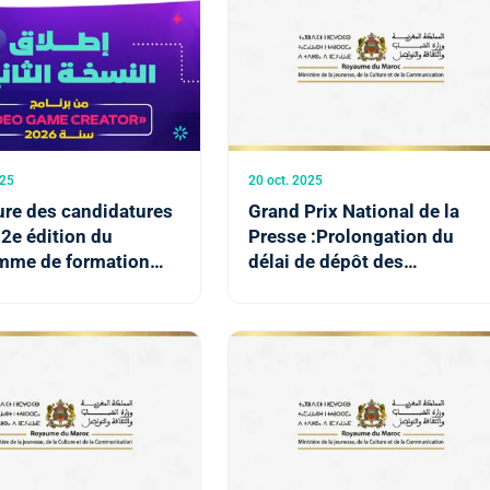
025
20 oct. 2025
ure des candidatures
Grand Prix National de la
 2e édition du
Presse :Prolongation du
mme de formation
délai de dépôt des
 Game Creator"
candidatures jusqu'au 24
octobre (Communiqué)