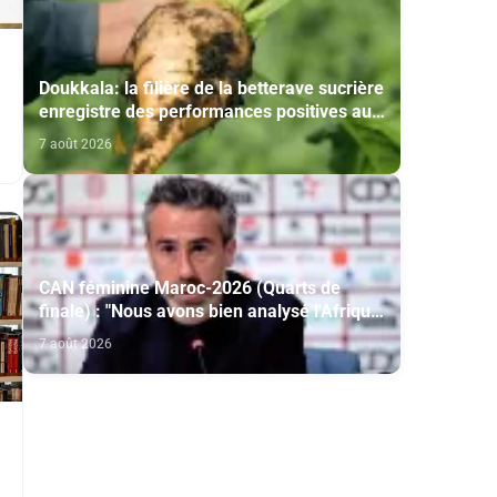
Doukkala: la filière de la betterave sucrière
enregistre des performances positives au
titre de la campagne agricole 2025-2026
7 août 2026
CAN féminine Maroc-2026 (Quarts de
finale) : "Nous avons bien analysé l'Afrique
du Sud pour aller chercher la victoire"
7 août 2026
(Jorge Vilda)