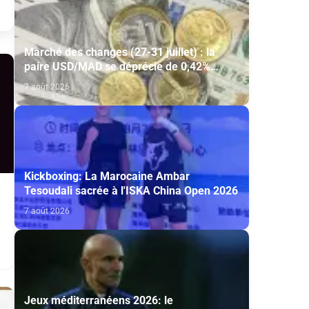
Marché des changes (27-31 juillet) : la
paire USD/MAD se déprécie de 0,42%
(AGR)
7 août 2026
Kickboxing: La Marocaine Ambar
Tesoudali sacrée à l'ISKA China Open 2026
7 août 2026
Jeux méditerranéens 2026: le