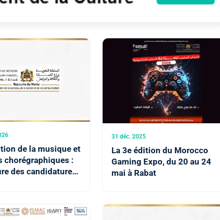
026
31 déc. 2025
ion de la musique et
La 3e édition du Morocco
s chorégraphiques :
Gaming Expo, du 20 au 24
ure des candidatures
mai à Rabat
e de la 1ère session de