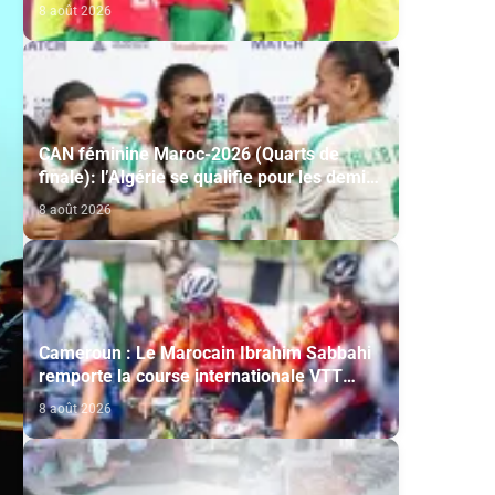
Mondial-2027 après sa victoire face à
8 août 2026
l’Afrique du Sud (2-1)
CAN féminine Maroc-2026 (Quarts de
finale): l’Algérie se qualifie pour les demi-
finales en battant la Côte d’Ivoire (2-1)
8 août 2026
Cameroun : Le Marocain Ibrahim Sabbahi
remporte la course internationale VTT
"Chantal Biya"
8 août 2026