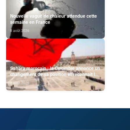
Nouvelle vague de chaleur attendue cette
semaine en France
8 août 2026
Sahara marocain : la Colombie annonce un
changement de sa position et reconnaît la
souveraineté du Maroc sur son Sahara
8 août 2026