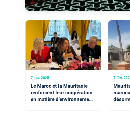
7 nov. 2025
7 févr. 20
Le Maroc et la Mauritanie
Maurita
renforcent leur coopération
maroca
en matière d’environnement
désorma
et de développement
de troi
durable
multip
Maroc 