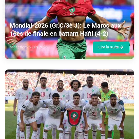
Mondial-2026 (Gr.C/3è J): Le Maroc aux
16ès de finale en battant Haïti (4-2)
redaction
25 juin 2026
Lire la suite