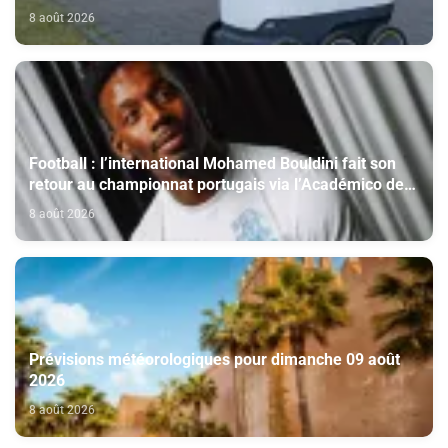
autonome
8 août 2026
Football : l’international Mohamed Bouldini fait son
retour au championnat portugais via l’Académico de
Viseu
8 août 2026
Prévisions météorologiques pour dimanche 09 août
2026
8 août 2026