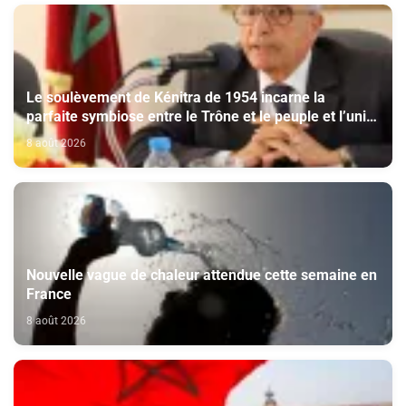
Le soulèvement de Kénitra de 1954 incarne la
parfaite symbiose entre le Trône et le peuple et l’unité
de volonté et de destin (M. El Ktiri)
8 août 2026
Nouvelle vague de chaleur attendue cette semaine en
France
8 août 2026