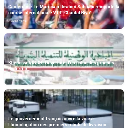
Cameroun : Le Marocain Ibrahim Sabbahi remporte la
course internationale VTT "Chantal Biya"
8 août 2026
Khémisset/INDH: Ouverture d'un salon des produits
du terroir
8 août 2026
Le gouvernement français ouvre la voie à
l’homologation des premiers robots de livraison