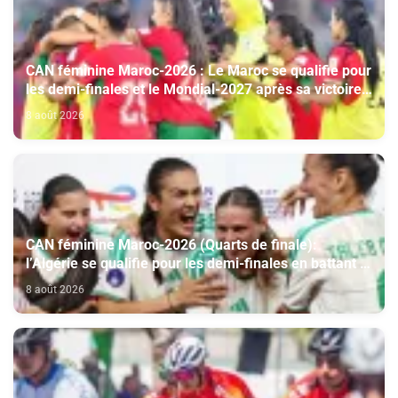
CAN féminine Maroc-2026 : Le Maroc se qualifie pour
les demi-finales et le Mondial-2027 après sa victoire
face à l’Afrique du Sud (2-1)
8 août 2026
CAN féminine Maroc-2026 (Quarts de finale):
l’Algérie se qualifie pour les demi-finales en battant la
Côte d’Ivoire (2-1)
8 août 2026