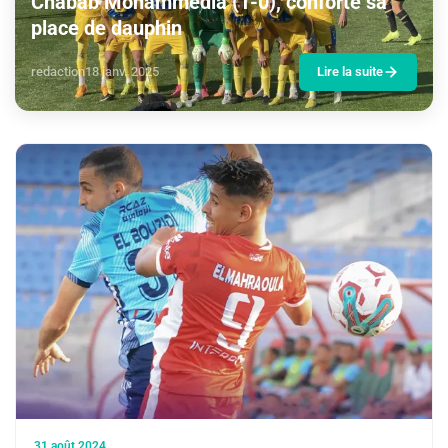
Chabab Mohammedia (1-0), conforte sa
place de dauphin
redaction
18 janv. 2025
Lire la suite
31 août 2024