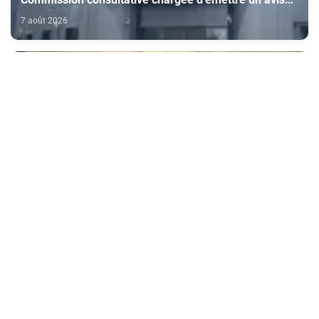
sur la délivrance de la carte du professionnel du
7 août 2026
cinéma (CCM)
Doukkala: la filière de la betterave sucrière enregistre
des performances positives au titre de la campagne
agricole 2025-2026
7 août 2026
CAN féminine Maroc-2026 (Quarts de finale) : "Nous
avons bien analysé l'Afrique du Sud pour aller
chercher la victoire" (Jorge Vilda)
7 août 2026