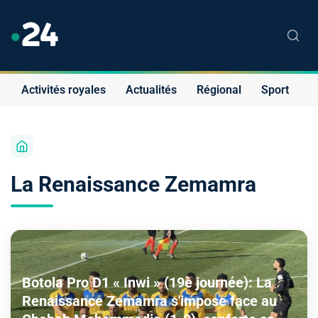
Activités royales
Actualités
Régional
Sport
S
La Renaissance Zemamra
Botola Pro D1 « Inwi » (19è journée): La
Renaissance Zemamra s'impose face au