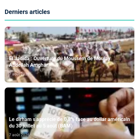
Derniers articles
El Jadida : Ouverture du Moussem de Moulay
Abdellah Amghar
7 août 2026
Le dirham s'apprécie de 0,8% face au dollar américain
du 30 juillet au 5 août (BAM)
7 août 2026