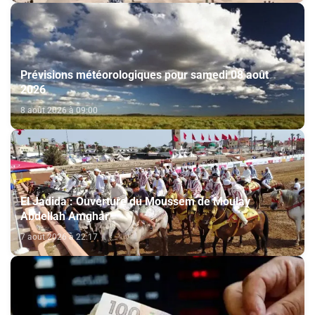
Prévisions météorologiques pour samedi 08 août
2026
8 août 2026 à 09:00
El Jadida : Ouverture du Moussem de Moulay
Abdellah Amghar
7 août 2026 à 22:17