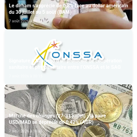
Le dirham s'apprécie de 0,8% face au dollar américain
du 30 juillet au 5 août (BAM)
7 août 2026 à 20:49
Signature à Santiago d'un protocole de coopération
sanitaire et phytosanitaire entre l’ONSSA et le SAG
7 août 2026 à 20:15
Marché des changes (27-31 juillet) : la paire
USD/MAD se déprécie de 0,42% (AGR)
7 août 2026 à 18:35