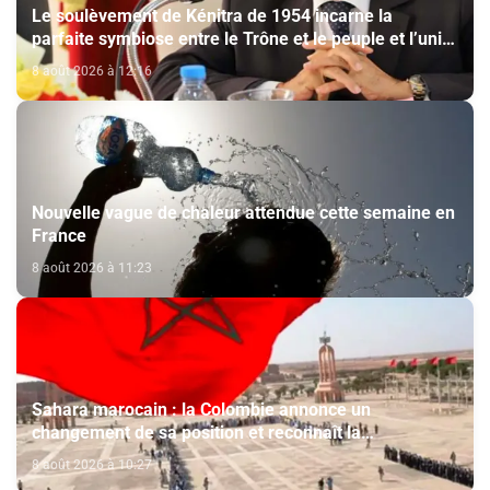
Le soulèvement de Kénitra de 1954 incarne la
parfaite symbiose entre le Trône et le peuple et l’unité
de volonté et de destin (M. El Ktiri)
8 août 2026 à 12:16
Nouvelle vague de chaleur attendue cette semaine en
France
8 août 2026 à 11:23
Sahara marocain : la Colombie annonce un
changement de sa position et reconnaît la
souveraineté du Maroc sur son Sahara
8 août 2026 à 10:27