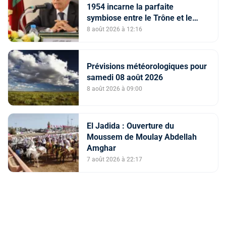
1954 incarne la parfaite
symbiose entre le Trône et le
peuple et l’unité de volonté et de
8 août 2026 à 12:16
destin (M. El Ktiri)
Prévisions météorologiques pour
samedi 08 août 2026
8 août 2026 à 09:00
El Jadida : Ouverture du
Moussem de Moulay Abdellah
Amghar
7 août 2026 à 22:17