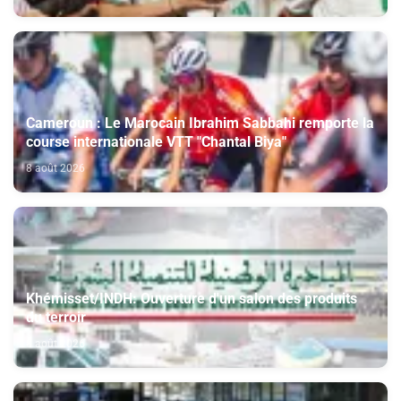
Cameroun : Le Marocain Ibrahim Sabbahi remporte la
course internationale VTT "Chantal Biya"
8 août 2026
Khémisset/INDH: Ouverture d'un salon des produits
du terroir
8 août 2026