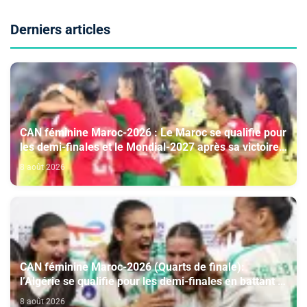
Derniers articles
CAN féminine Maroc-2026 : Le Maroc se qualifie pour
les demi-finales et le Mondial-2027 après sa victoire
face à l’Afrique du Sud (2-1)
8 août 2026
CAN féminine Maroc-2026 (Quarts de finale):
l’Algérie se qualifie pour les demi-finales en battant la
Côte d’Ivoire (2-1)
8 août 2026