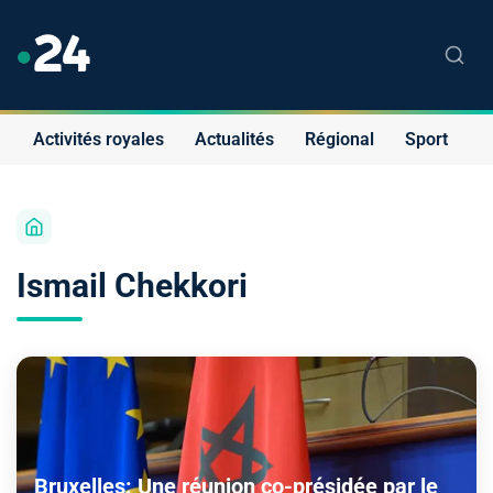
Activités royales
Actualités
Régional
Sport
S
Ismail Chekkori
Bruxelles: Une réunion co-présidée par le