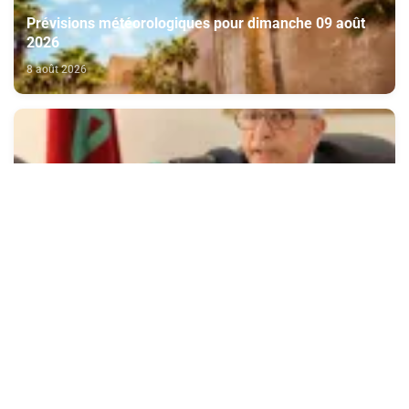
Prévisions météorologiques pour dimanche 09 août
2026
8 août 2026
Le soulèvement de Kénitra de 1954 incarne la
parfaite symbiose entre le Trône et le peuple et l’unité
de volonté et de destin (M. El Ktiri)
8 août 2026
Nouvelle vague de chaleur attendue cette semaine en
France