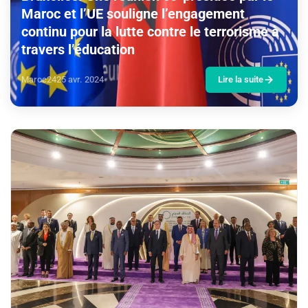
Maroc et l’UE souligne l’engagement
continu pour la lutte contre le terrorisme à
travers l’éducation
Maroc24
25 avr. 2024
Lire la suite