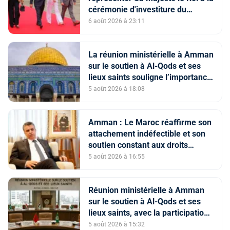
cérémonie d'investiture du
nouveau président colombien
6 août 2026 à 23:11
La réunion ministérielle à Amman
sur le soutien à Al-Qods et ses
lieux saints souligne l’importance
du rôle du Comité Al Qods
5 août 2026 à 18:08
présidé par SM le Roi
Amman : Le Maroc réaffirme son
attachement indéfectible et son
soutien constant aux droits
légitimes du peuple palestinien
5 août 2026 à 16:55
Réunion ministérielle à Amman
sur le soutien à Al-Qods et ses
lieux saints, avec la participation
du Maroc
5 août 2026 à 15:32