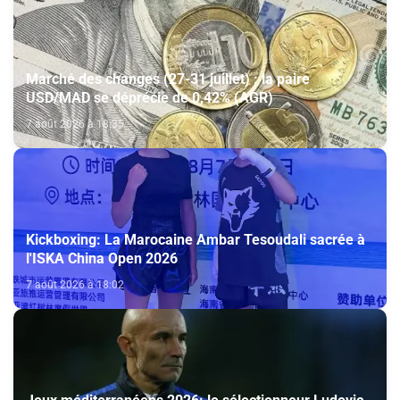
Marché des changes (27-31 juillet) : la paire
USD/MAD se déprécie de 0,42% (AGR)
7 août 2026 à 18:35
Kickboxing: La Marocaine Ambar Tesoudali sacrée à
l'ISKA China Open 2026
7 août 2026 à 18:02