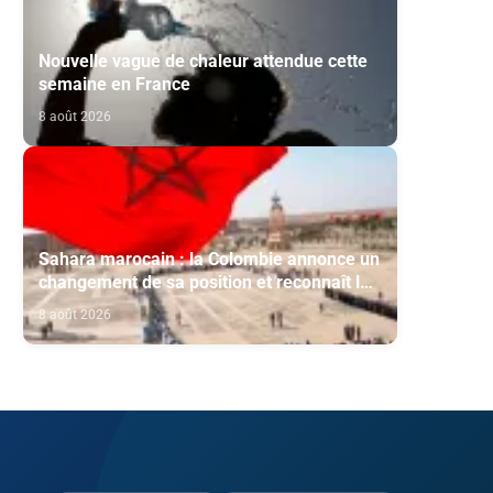
Nouvelle vague de chaleur attendue cette
semaine en France
8 août 2026
Sahara marocain : la Colombie annonce un
changement de sa position et reconnaît la
souveraineté du Maroc sur son Sahara
8 août 2026