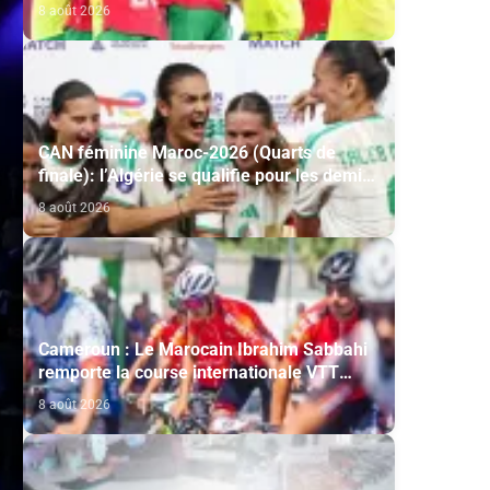
Mondial-2027 après sa victoire face à
8 août 2026
l’Afrique du Sud (2-1)
CAN féminine Maroc-2026 (Quarts de
finale): l’Algérie se qualifie pour les demi-
finales en battant la Côte d’Ivoire (2-1)
8 août 2026
Cameroun : Le Marocain Ibrahim Sabbahi
remporte la course internationale VTT
"Chantal Biya"
8 août 2026