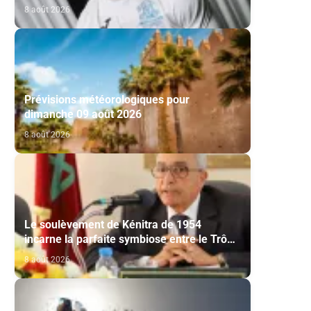
via l’Académico de Viseu
8 août 2026
Prévisions météorologiques pour
dimanche 09 août 2026
8 août 2026
Le soulèvement de Kénitra de 1954
incarne la parfaite symbiose entre le Trône
et le peuple et l’unité de volonté et de
8 août 2026
destin (M. El Ktiri)