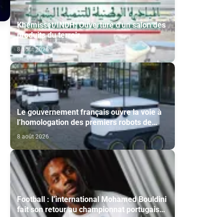
Khémisset/INDH: Ouverture d'un salon des
produits du terroir
8 août 2026
Le gouvernement français ouvre la voie à
l’homologation des premiers robots de
livraison autonome
8 août 2026
Football : l’international Mohamed Bouldini
fait son retour au championnat portugais