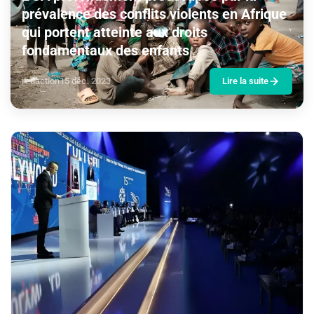
prévalence des conflits violents en Afrique
qui portent atteinte aux droits
fondamentaux des enfants
redaction
15 déc. 2023
Lire la suite