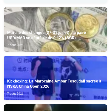
Marché des changes (27-31 juillet) : la paire
USD/MAD se déprécie de 0,42% (AGR)
7 août 2026
Kickboxing: La Marocaine Ambar Tesoudali sacrée à
l'ISKA China Open 2026
7 août 2026