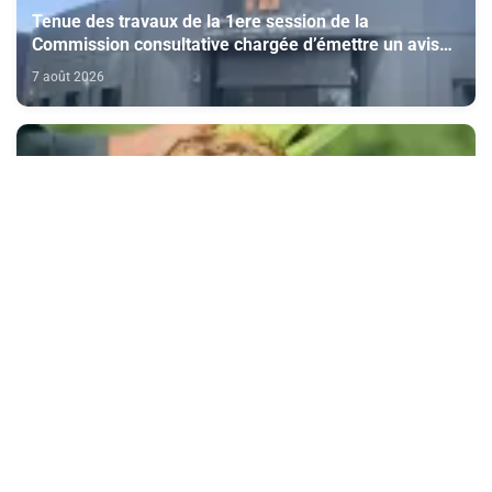
Tenue des travaux de la 1ere session de la
Commission consultative chargée d’émettre un avis
sur la délivrance de la carte du professionnel du
7 août 2026
cinéma (CCM)
Doukkala: la filière de la betterave sucrière enregistre
des performances positives au titre de la campagne
agricole 2025-2026
7 août 2026
CAN féminine Maroc-2026 (Quarts de finale) : "Nous
avons bien analysé l'Afrique du Sud pour aller