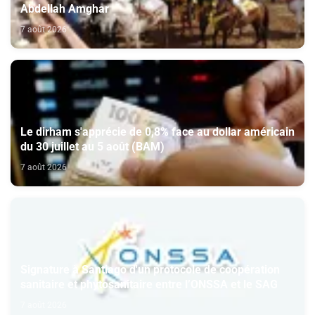
Abdellah Amghar
7 août 2026
Le dirham s'apprécie de 0,8% face au dollar américain
du 30 juillet au 5 août (BAM)
7 août 2026
Signature à Santiago d'un protocole de coopération
sanitaire et phytosanitaire entre l’ONSSA et le SAG
7 août 2026