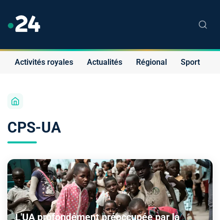
Activités royales
Actualités
Régional
Sport
S
CPS-UA
L'UA profondément préoccupée par la