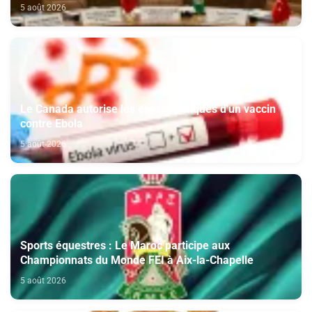
Maroc
5 août 2026
Le Canada autorise les essais cliniques d'un vaccin
contre Ebola
5 août 2026
Sports équestres : Le Maroc participe aux
Championnats du Monde FEI à Aix-la-Chapelle
5 août 2026