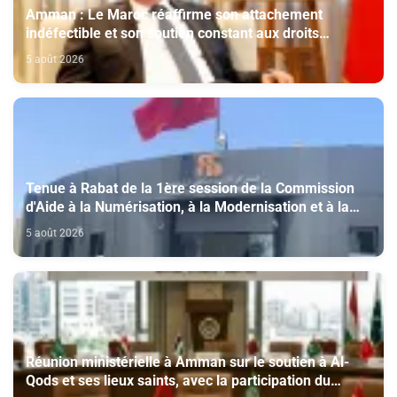
Amman : Le Maroc réaffirme son attachement
indéfectible et son soutien constant aux droits
légitimes du peuple palestinien
5 août 2026
Tenue à Rabat de la 1ère session de la Commission
d'Aide à la Numérisation, à la Modernisation et à la
Création des Salles de Cinéma au titre de l'année
5 août 2026
2026
Réunion ministérielle à Amman sur le soutien à Al-
Qods et ses lieux saints, avec la participation du