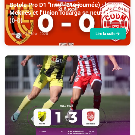
Botola Pro D1 "Inwi" (21e journée) : le COD
Meknès et l’Union Touarga se neutralisent
(0-0)
redaction
14 févr. 2025
Lire la suite