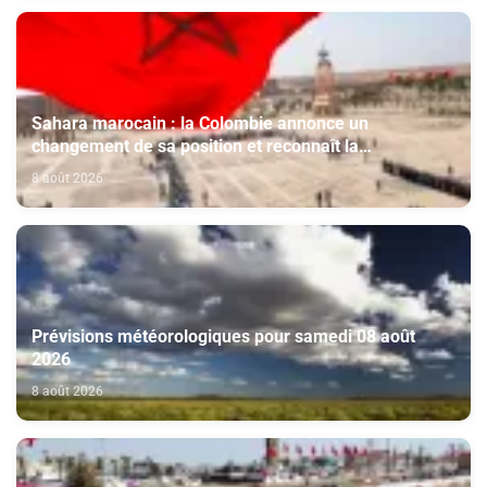
Sahara marocain : la Colombie annonce un
changement de sa position et reconnaît la
souveraineté du Maroc sur son Sahara
8 août 2026
Prévisions météorologiques pour samedi 08 août
2026
8 août 2026