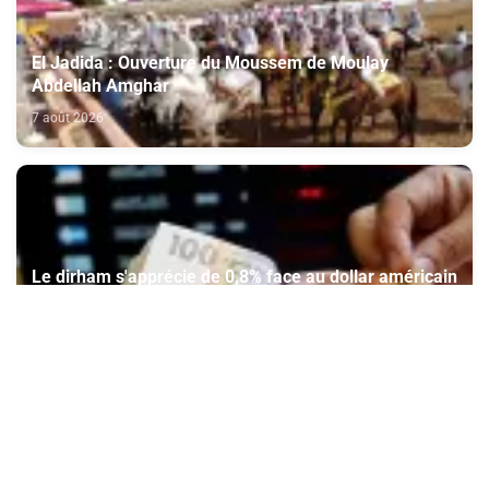
El Jadida : Ouverture du Moussem de Moulay
Abdellah Amghar
7 août 2026
Le dirham s'apprécie de 0,8% face au dollar américain
du 30 juillet au 5 août (BAM)
7 août 2026