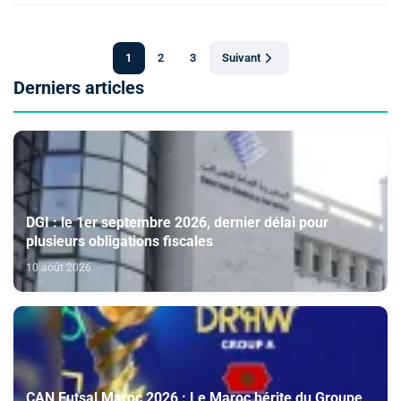
1
2
3
Suivant
Derniers articles
DGI : le 1er septembre 2026, dernier délai pour
plusieurs obligations fiscales
10 août 2026
CAN Futsal Maroc 2026 : Le Maroc hérite du Groupe