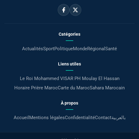
Catégories
Actualités
Sport
Politique
Monde
Régional
Santé
Liens utiles
Le Roi Mohammed VI
SAR PH Moulay El Hassan
Horaire Prière Maroc
Carte du Maroc
Sahara Marocain
À propos
Accueil
Mentions légales
Confidentialité
Contact
بالعربية