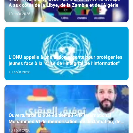
A aux côtés de la Libye, de la Zambie et de l'Algérie
10 août 2026
L’ONU appelle à une action urgente pour protéger les
jeunes face à la "crise de l’intégrité de l’information"
10 août 2026
Ouverture de la 20e édition du Prix International
Mohammed VI de mémorisation, de déclamation, de
psalmodie et d'exégèse du Saint Coran
10 août 2026