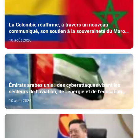
La Colombie réaffirme, à travers un nouveau
communiqué, son soutien à la souveraineté du Maroc
sur le Sahara, le gel de sa reconnaissance de la
10 août 2026
pseudo "rasd" et son appui au Royaume au Conseil de
Sécurité de l’ONU
Émirats arabes unis : des cyberattaques visant les
secteurs de l’aviation, de l’énergie et de l’éducation
déjouées
10 août 2026