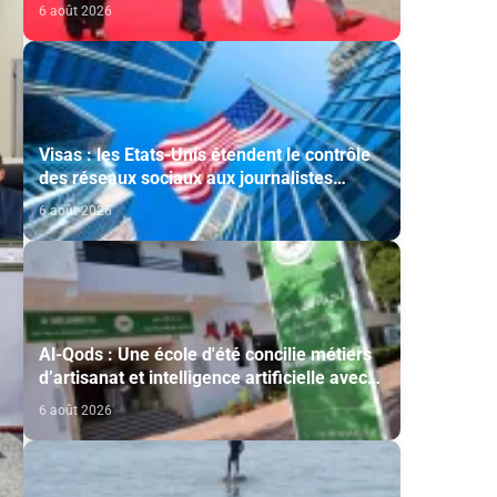
cérémonie d'investiture du nouveau
6 août 2026
président colombien
Visas : les Etats-Unis étendent le contrôle
des réseaux sociaux aux journalistes
étrangers
6 août 2026
Al-Qods : Une école d'été concilie métiers
d’artisanat et intelligence artificielle avec
le soutien de l'Agence Bayt Mal Al-Qods
6 août 2026
Acharif