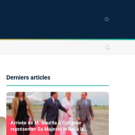
Derniers articles
Arrivée de M. Bourita à Cali pour
représenter Sa Majesté le Roi à la