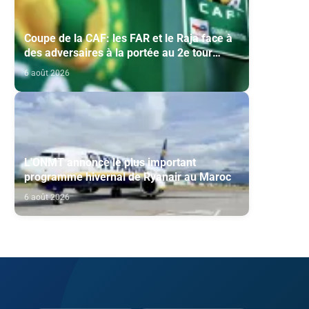
Coupe de la CAF: les FAR et le Raja face à
des adversaires à la portée au 2e tour
préliminaire
6 août 2026
L'ONMT annonce le plus important
programme hivernal de Ryanair au Maroc
6 août 2026