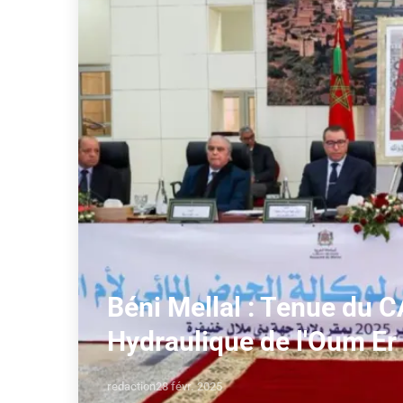
Béni Mellal : Tenue du C
Hydraulique de l'Oum Er 
redaction
28 févr. 2025