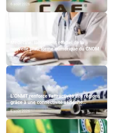
Maghreb de Fès et de la RS Berkane
6 août 2026
Médecine: lancement officiel de la
nouvelle plateforme numérique du CNOM
6 août 2026
L’ONMT renforce l’attractivité des régions
grâce à une connectivité aérienne
historique de Ryanair
6 août 2026