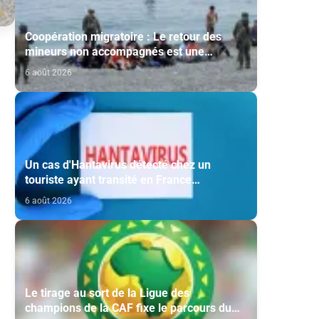
Coopération migratoire : Le retour des
mineurs non accompagnés est une
question de principe basée sur les Hautes
6 août 2026
Instructions Royales (source diplomatique)
Un cas d'Hantavirus détecté chez un
touriste ayant transité en France
(ministère)
6 août 2026
Le tirage au sort de la Ligue des
champions de la CAF fixe le parcours du