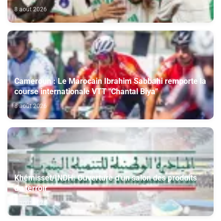
Côte d’Ivoire (2-1)
8 août 2026
Cameroun : Le Marocain Ibrahim Sabbahi remporte la
course internationale VTT "Chantal Biya"
8 août 2026
Khémisset/INDH: Ouverture d'un salon des produits
du terroir
8 août 2026