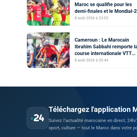
Maroc se qualifie pour les
demi-finales et le Mondial-
après sa victoire face à
8 août 2026 à 23:05
l’Afrique du Sud (2-1)
Cameroun : Le Marocain
Ibrahim Sabbahi remporte l
course internationale VTT
"Chantal Biya"
8 août 2026 à 20:44
Téléchargez l'application
Suivez l'actualité marocaine en direct, 24h/
sport, culture — tout le Maroc dans votre p