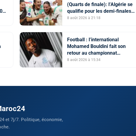
(Quarts de finale): l’Algérie se
2027
qualifie pour les demi-finales
en battant la Côte d’Ivoire (2-1)
8 août 2026 à 21:18
Football : l’international
a
Mohamed Bouldini fait son
retour au championnat
portugais via l’Académico de
8 août 2026 à 15:34
Viseu
 Maroc24
24 et 7j/7. Politique, économie,
oche.