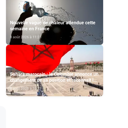
Nouvelle vague de chaleur attendue cette
semaine en France
8 août 2026 à 11:23
Sahara marocain : la Colombie annonce un
changement de sa position et reconnaît la
souveraineté du Maroc sur son Sahara
8 août 2026 à 10:27