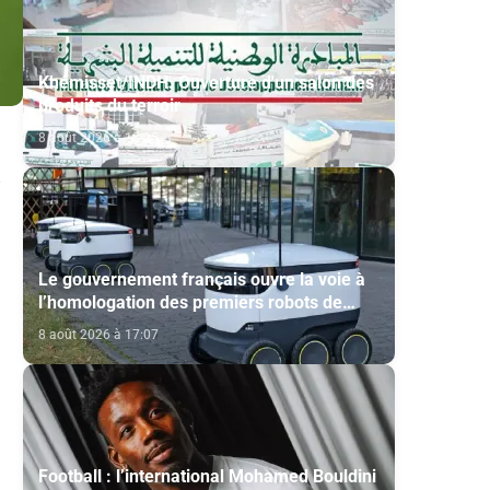
Khémisset/INDH: Ouverture d'un salon des
produits du terroir
8 août 2026 à 18:15
Le gouvernement français ouvre la voie à
l’homologation des premiers robots de
livraison autonome
8 août 2026 à 17:07
Football : l’international Mohamed Bouldini