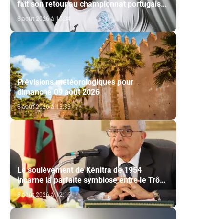
fait son retour au championnat portugais
via l’Académico de Viseu
8 août 2026 à 15:34
Prévisions météorologiques pour
dimanche 09 août 2026
8 août 2026 à 13:33
Le soulèvement de Kénitra de 1954
incarne la parfaite symbiose entre le Trône
et le peuple et l’unité de volonté et de
8 août 2026 à 12:16
destin (M. El Ktiri)