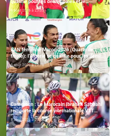
qualifie pour les demi-finales et le
Mondial-2027 après sa victoire face à
8 août 2026 à 23:05
l’Afrique du Sud (2-1)
CAN féminine Maroc-2026 (Quarts de
finale): l’Algérie se qualifie pour les demi-
finales en battant la Côte d’Ivoire (2-1)
8 août 2026 à 21:18
Cameroun : Le Marocain Ibrahim Sabbahi
remporte la course internationale VTT
"Chantal Biya"
8 août 2026 à 20:44