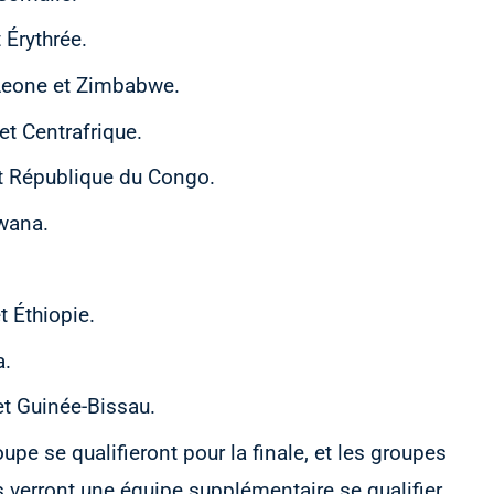
 Érythrée.
 Leone et Zimbabwe.
et Centrafrique.
t République du Congo.
wana.
 Éthiopie.
a.
et Guinée-Bissau.
pe se qualifieront pour la finale, et les groupes
 verront une équipe supplémentaire se qualifier.