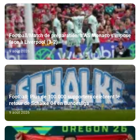
Football/Match de préparation: L'AS Monaco s'impose
face à Liverpool (3-2)
9 août 2026
Football: Plus de 100.000 supporters célèbrent le
retour de Schalke 04 en Bundesliga
9 août 2026