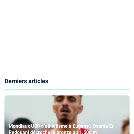
Derniers articles
Mondiaux U20 d’athlétisme à Eugene : Osama Er
Redouani décroche le bronze au 1.500 m