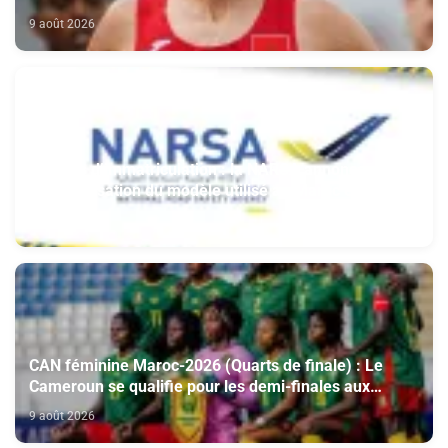
9 août 2026
Plaques d’immatriculation : la NARSA annonce
l’harmonisation du modèle utilisé au Maroc et à
l’étranger
9 août 2026
CAN féminine Maroc-2026 (Quarts de finale) : Le
Cameroun se qualifie pour les demi-finales aux
dépens du Nigeria (1-0)
9 août 2026