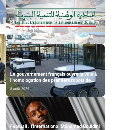
Khémisset/INDH: Ouverture d'un salon des
produits du terroir
8 août 2026
Le gouvernement français ouvre la voie à
l’homologation des premiers robots de
livraison autonome
8 août 2026
Football : l’international Mohamed Bouldini