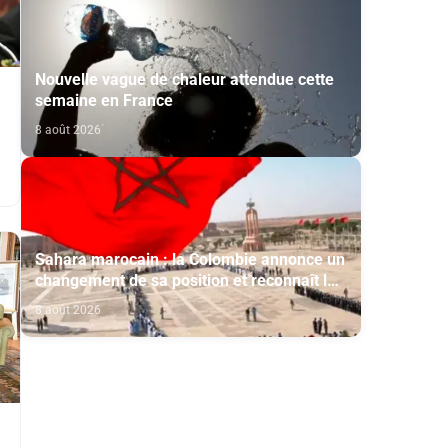
Nouvelle vague de chaleur attendue cette
semaine en France
8 août 2026
Sahara marocain : la Colombie annonce un
changement de sa position et reconnaît la
souveraineté du Maroc sur son Sahara
8 août 2026