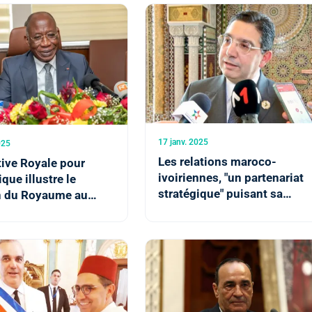
et le Libéria (ministre
libérienne des AE)
17 janv. 2025
025
Les relations maroco-
ative Royale pour
ivoiriennes, "un partenariat
ique illustre le
stratégique" puisant sa
n du Royaume au
force dans l’engagement
pement de l'Afrique
des deux Chefs d’Etat en
re ivoirien des AE)
faveur d’un continent uni
(M. Bourita)