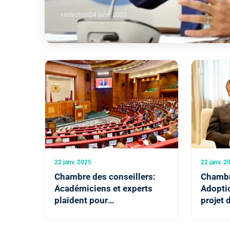
redaction
24 janv. 2025
22 janv. 2025
22 janv. 2
Chambre des conseillers:
Chambr
Académiciens et experts
Adoptio
plaident pour
projet 
l’élargissement des
organis
garanties liées à l’exercice
profess