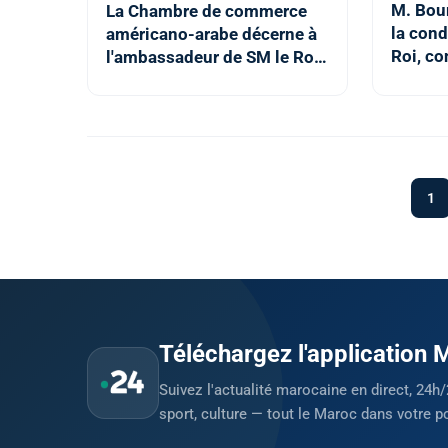
M. Bour
La Chambre de commerce
la cond
américano-arabe décerne à
Roi, co
l'ambassadeur de SM le Roi
efforts
à Washington le prix
résolut
"Ambassadeur de l'année"
institu
1
Téléchargez l'application
Suivez l'actualité marocaine en direct, 24h/
sport, culture — tout le Maroc dans votre p