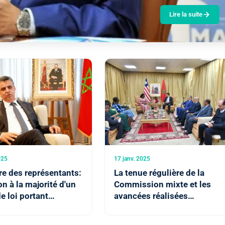
Lire la suite
025
17 janv. 2025
e des représentants:
La tenue régulière de la
n à la majorité d'un
Commission mixte et les
de loi portant
avancées réalisées
ation de la
témoignent d’une relation
ion d'huissier de
de confiance entre le Maroc