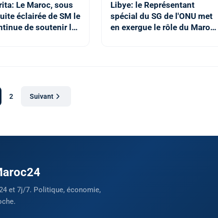
ita: Le Maroc, sous
Libye: le Représentant
uite éclairée de SM le
spécial du SG de l'ONU met
ntinue de soutenir les
en exergue le rôle du Maroc
 de l'ONU pour une
pour la réussite du
ion de la crise
processus électoral
tionnelle en Libye
2
Suivant
 Maroc24
24 et 7j/7. Politique, économie,
oche.