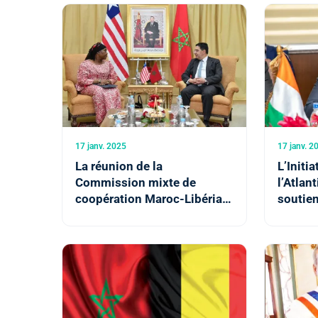
du droit de grève
justice
17 janv. 2025
17 janv. 2
La réunion de la
L’Initi
Commission mixte de
l’Atlant
coopération Maroc-Libéria,
soutie
une opportunité pour établir
dévelop
un partenariat économique
(minist
solide (M. Bourita)