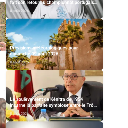
fait son retour au championnat portugais
via l’Académico de Viseu
8 août 2026
Prévisions météorologiques pour
dimanche 09 août 2026
8 août 2026
Le soulèvement de Kénitra de 1954
incarne la parfaite symbiose entre le Trône
et le peuple et l’unité de volonté et de
8 août 2026
destin (M. El Ktiri)