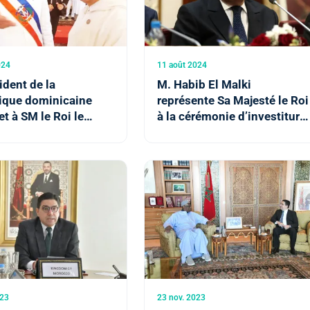
024
11 août 2024
ident de la
M. Habib El Malki
ique dominicaine
représente Sa Majesté le Roi
t à SM le Roi le
à la cérémonie d’investiture
 de son pays à la
du président rwandais
aineté du Maroc sur
ra et son intention
r un consulat à
023
23 nov. 2023