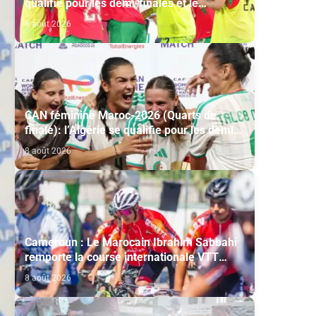
qualifie pour les demi-finales et le
Mondial-2027 après sa victoire face à
8 août 2026
l’Afrique du Sud (2-1)
CAN féminine Maroc-2026 (Quarts de
finale): l’Algérie se qualifie pour les demi-
finales en battant la Côte d’Ivoire (2-1)
8 août 2026
Cameroun : Le Marocain Ibrahim Sabbahi
remporte la course internationale VTT
"Chantal Biya"
8 août 2026