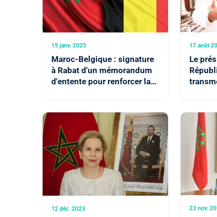
15 janv. 2025
17 août 2
Maroc-Belgique : signature
Le prés
à Rabat d'un mémorandum
Républ
d'entente pour renforcer la
transme
coopération dans le
soutien
domaine judiciaire
souver
le Saha
d’ouvri
Dakhla
23 nov. 2
12 déc. 2023