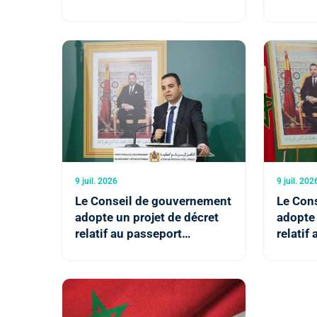
LOARC en société anonyme
météoro
portant
maroca
9 juil. 2026
9 juil. 202
Le Conseil de gouvernement
Le Con
adopte un projet de décret
adopte 
relatif au passeport
relatif
biométrique