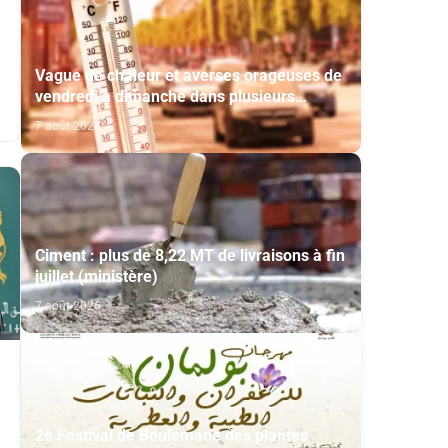
Vague de chaleur et averses orageuses de
vendredi à dimanche dans plusieurs
provinces du Royaume (Bulletin d'alerte)
7 août 2026
Ciment : plus de 8,22 MT de livraisons à fin
juillet (ministère)
7 août 2026
t
2è Festival de Boulemane des plantes