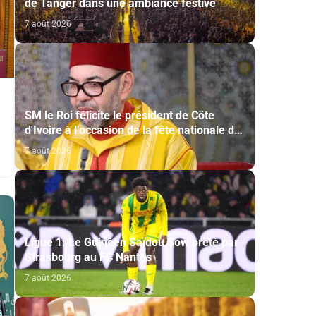
de Tanger dans une ambiance festive
7 août 2026
SM le Roi félicite le président de Côte
d'Ivoire à l’occasion de la fête nationale de
son pays
7 août 2026
Ligue 1: Le Guinéen Saïdou Sow prêté par
Strasbourg au FC Nantes
7 août 2026