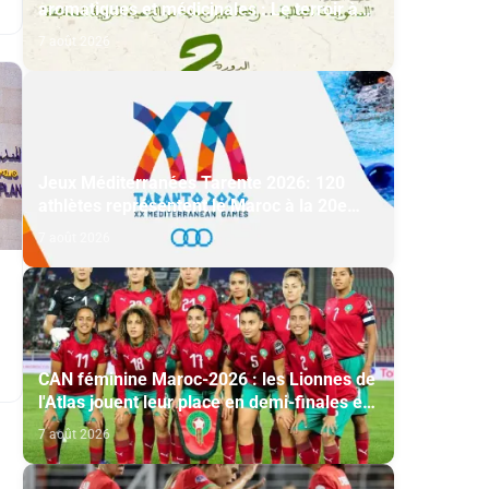
aromatiques et médicinales : Le terroir à
l’honneur
7 août 2026
Jeux Méditerranées Tarente 2026: 120
athlètes représentent le Maroc à la 20e
édition
7 août 2026
t
CAN féminine Maroc-2026 : les Lionnes de
l'Atlas jouent leur place en demi-finales et
leur qualification au Mondial-2027
7 août 2026