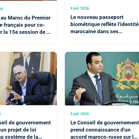
9 juil. 2026
26
Le nouveau passeport
 au Maroc du Premier
biométrique reflète l'identité
e français pour co-
marocaine dans ses
r la 15e session de la
multiples affluents (M.
n de Haut Niveau
Baitas)
France
6
9 juil. 2026
seil de gouvernement
Le Conseil de gouvernemen
un projet de loi
prend connaissance d'un
 au système de la
accord maroco-russe sur le