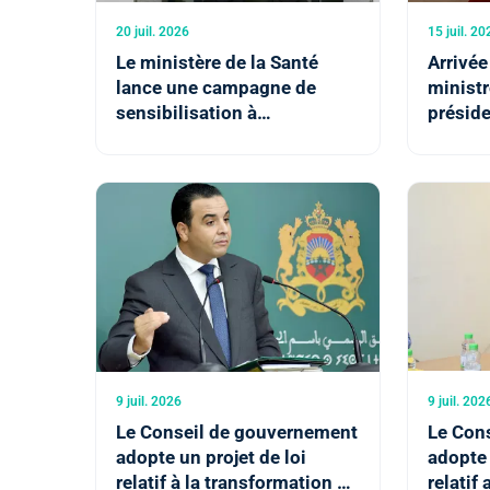
20 juil. 2026
15 juil. 20
Le ministère de la Santé
Arrivée
lance une campagne de
ministr
sensibilisation à
préside
l’importance d’une
Réunio
alimentation équilibrée et
Maroc-
diversifiée
9 juil. 2026
9 juil. 202
Le Conseil de gouvernement
Le Con
adopte un projet de loi
adopte 
relatif à la transformation du
relatif