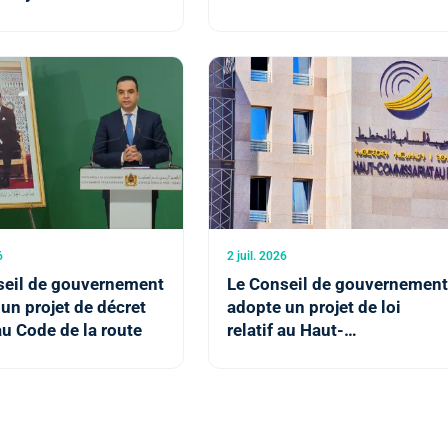
logie et du climat et
transport international
 création de l'Agence
routier
ine de météorologie
6
2 juil. 2026
seil de gouvernement
Le Conseil de gouvernemen
un projet de décret
adopte un projet de loi
 au Code de la route
relatif au Haut-
Commissariat au Plan