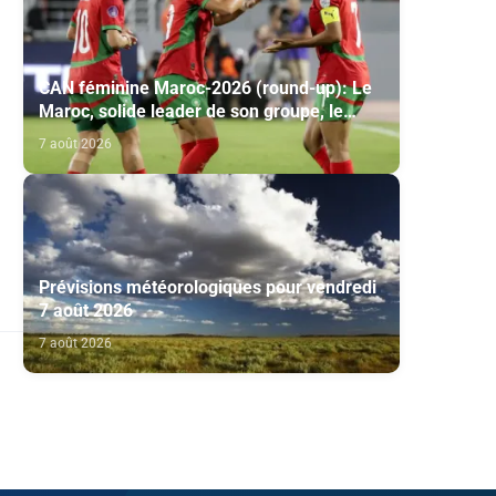
CAN féminine Maroc-2026 (round-up): Le
Maroc, solide leader de son groupe, le
conte de fées du Malawi se poursuit
7 août 2026
Prévisions météorologiques pour vendredi
7 août 2026
7 août 2026