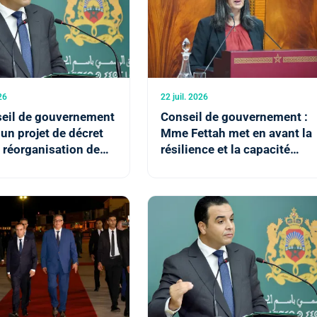
26
22 juil. 2026
seil de gouvernement
Conseil de gouvernement :
un projet de décret
Mme Fettah met en avant la
 réorganisation de
résilience et la capacité
 Hassania des
d'adaptation de l'économie
x Publiques
nationale face aux défis