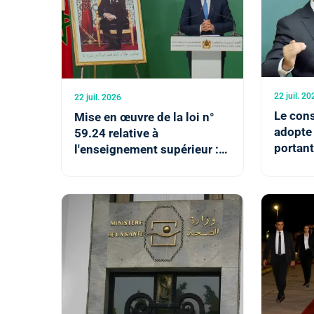
22 juil. 20
22 juil. 2026
Le con
Mise en œuvre de la loi n°
adopte 
59.24 relative à
portant
l'enseignement supérieur :
l’École
le Conseil de gouvernement
Travau
adopte trois projets de
décret