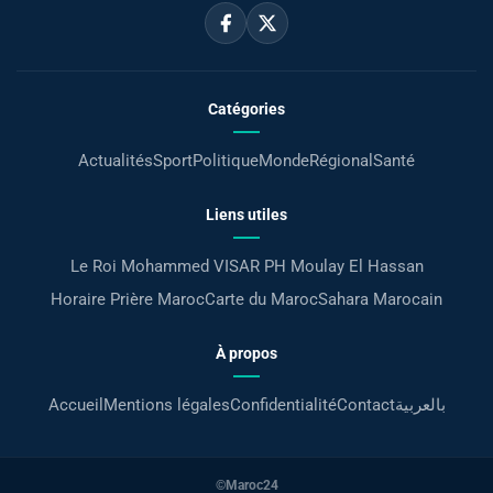
Catégories
Actualités
Sport
Politique
Monde
Régional
Santé
Liens utiles
Le Roi Mohammed VI
SAR PH Moulay El Hassan
Horaire Prière Maroc
Carte du Maroc
Sahara Marocain
À propos
Accueil
Mentions légales
Confidentialité
Contact
بالعربية
©Maroc24