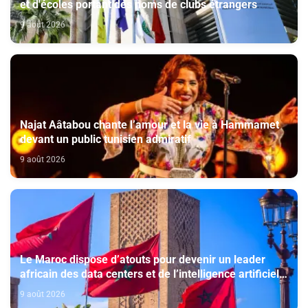
et d'écoles portant des noms de clubs étrangers
9 août 2026
Najat Aâtabou chante l’amour et la vie à Hammamet
devant un public tunisien admiratif
9 août 2026
Le Maroc dispose d’atouts pour devenir un leader
africain des data centers et de l’intelligence artificielle
(The conversation)
9 août 2026