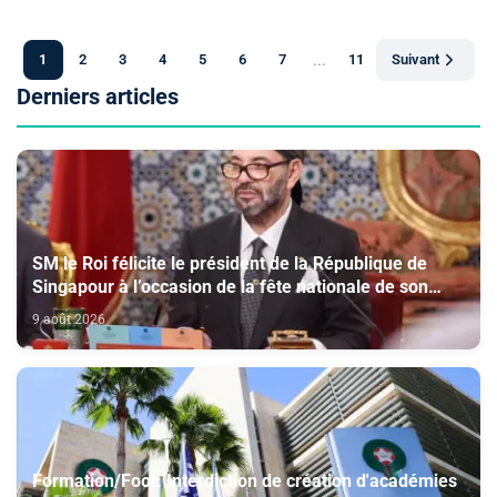
1
2
3
4
5
6
7
...
11
Suivant
Derniers articles
SM le Roi félicite le président de la République de
Singapour à l’occasion de la fête nationale de son
pays
9 août 2026
Formation/Foot: Interdiction de création d'académies