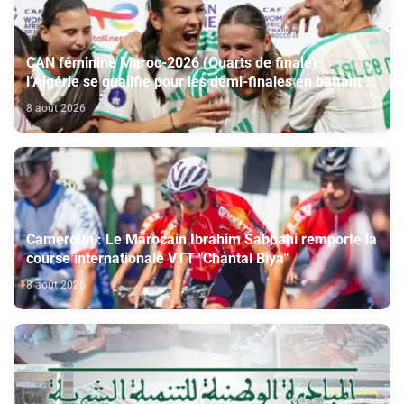
CAN féminine Maroc-2026 (Quarts de finale):
l’Algérie se qualifie pour les demi-finales en battant la
Côte d’Ivoire (2-1)
8 août 2026
Cameroun : Le Marocain Ibrahim Sabbahi remporte la
course internationale VTT "Chantal Biya"
8 août 2026