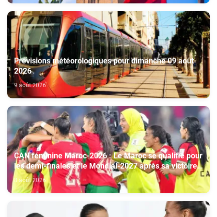
Prévisions météorologiques pour dimanche 09 août
2026
9 août 2026
CAN féminine Maroc-2026 : Le Maroc se qualifie pour
les demi-finales et le Mondial-2027 après sa victoire
face à l’Afrique du Sud (2-1)
8 août 2026