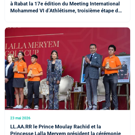
à Rabat la 17e édition du Meeting International
Mohammed VI d’Athlétisme, troisième étape du
circuit de la "Diamond League"
23 mai 2026
LL.AA.RR le Prince Moulay Rachid et la
Princesse Lalla Meryem président la cérémonie