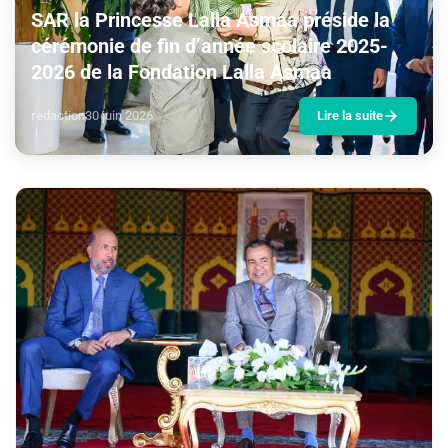
SAR la Princesse Lalla Asmaa préside la
cérémonie de fin d’année scolaire 2025-
2026 de la Fondation Lalla Asmaa
redaction
30 juin 2026
Lire la suite