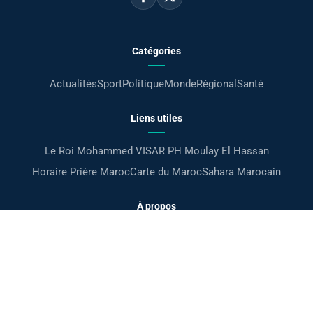
Catégories
Actualités
Sport
Politique
Monde
Régional
Santé
Liens utiles
Le Roi Mohammed VI
SAR PH Moulay El Hassan
Horaire Prière Maroc
Carte du Maroc
Sahara Marocain
À propos
Accueil
Mentions légales
Confidentialité
Contact
بالعربية
©Maroc24
Tous droits réservés 2026 ·