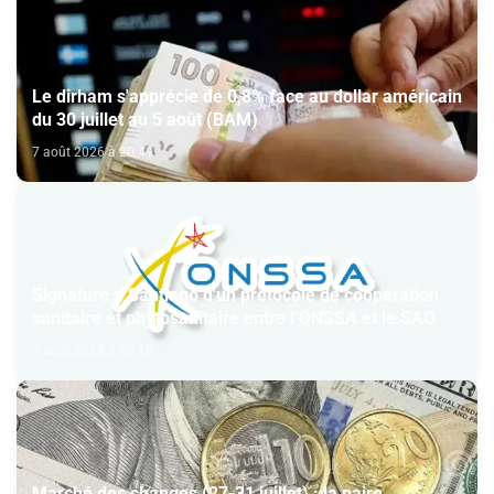
Le dirham s'apprécie de 0,8% face au dollar américain
du 30 juillet au 5 août (BAM)
7 août 2026 à 20:49
Signature à Santiago d'un protocole de coopération
sanitaire et phytosanitaire entre l’ONSSA et le SAG
7 août 2026 à 20:15
Marché des changes (27-31 juillet) : la paire