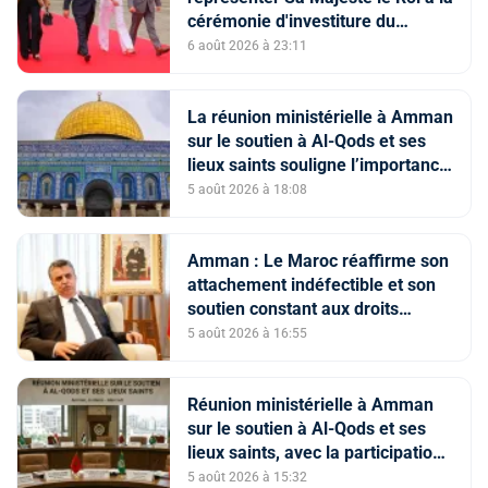
cérémonie d'investiture du
nouveau président colombien
6 août 2026 à 23:11
La réunion ministérielle à Amman
sur le soutien à Al-Qods et ses
lieux saints souligne l’importance
du rôle du Comité Al Qods
5 août 2026 à 18:08
présidé par SM le Roi
Amman : Le Maroc réaffirme son
attachement indéfectible et son
soutien constant aux droits
légitimes du peuple palestinien
5 août 2026 à 16:55
Réunion ministérielle à Amman
sur le soutien à Al-Qods et ses
lieux saints, avec la participation
du Maroc
5 août 2026 à 15:32