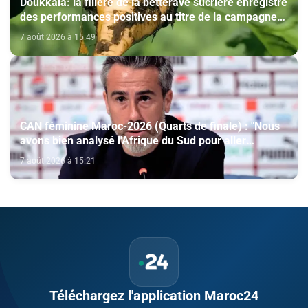
Doukkala: la filière de la betterave sucrière enregistre
des performances positives au titre de la campagne
agricole 2025-2026
7 août 2026 à 15:49
CAN féminine Maroc-2026 (Quarts de finale) : "Nous
avons bien analysé l'Afrique du Sud pour aller
chercher la victoire" (Jorge Vilda)
7 août 2026 à 15:21
Téléchargez l'application Maroc24