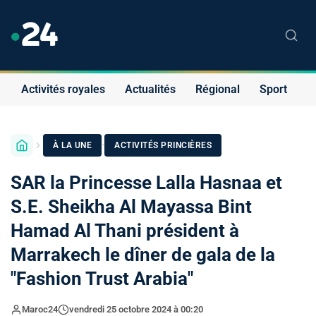
Activités royales
Actualités
Régional
Sport
S
·
À LA UNE
ACTIVITÉS PRINCIÈRES
SAR la Princesse Lalla Hasnaa et
S.E. Sheikha Al Mayassa Bint
Hamad Al Thani président à
Marrakech le dîner de gala de la
"Fashion Trust Arabia"
Maroc24
vendredi 25 octobre 2024 à 00:20