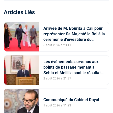
Articles Liés
Arrivée de M. Bourita à Cali pour
représenter Sa Majesté le Roi à la
cérémonie d'investiture du
nouveau président colombien
6 août 2026 à 23:11
Les événements survenus aux
points de passage menant à
Sebta et Mellilia sont le résultat
de facteurs intriqués, dont
2 août 2026 à 21:37
l'instrumentalisation
tendancieuse de l'espace
numérique et la diffusion
Communiqué du Cabinet Royal
d'informations trompeuses
(Porte-parole du ministère de
1 août 2026 à 11:23
l'Intérieur)