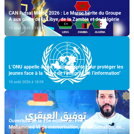
CAN Futsal Maroc 2026 : Le Maroc hérite du Groupe
A aux côtés de la Libye, de la Zambie et de l'Algérie
10 août 2026 à 18:39
L’ONU appelle à une action urgente pour protéger les
jeunes face à la "crise de l’intégrité de l’information"
10 août 2026 à 18:09
Ouverture de la 20e édition du Prix International
Mohammed VI de mémorisation, de déclamation, de
psalmodie et d'exégèse du Saint Coran