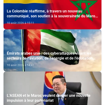
La Colombie réaffirme, à travers un nouveau
communiqué, son soutien à la souveraineté du Maroc
sur le Sahara, le gel de sa reconnaissance de la
10 août 2026 à 15:11
pseudo "rasd" et son appui au Royaume au Conseil de
Sécurité de l’ONU
Émirats arabes unis : des cyberattaques visant les
secteurs de l’aviation, de l’énergie et de l’éducation
déjouées
10 août 2026 à 14:41
L’ASEAN et le Maroc veulent donner une nouvelle
impulsion à leur partenariat