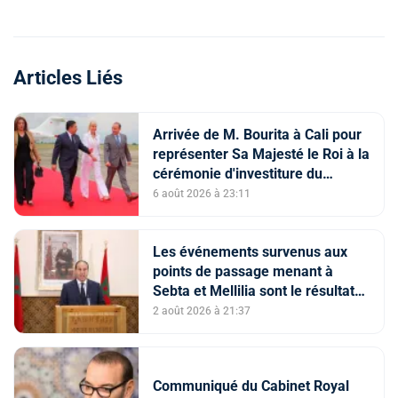
Articles Liés
Arrivée de M. Bourita à Cali pour
représenter Sa Majesté le Roi à la
cérémonie d'investiture du
nouveau président colombien
6 août 2026 à 23:11
Les événements survenus aux
points de passage menant à
Sebta et Mellilia sont le résultat
de facteurs intriqués, dont
2 août 2026 à 21:37
l'instrumentalisation
tendancieuse de l'espace
numérique et la diffusion
Communiqué du Cabinet Royal
d'informations trompeuses