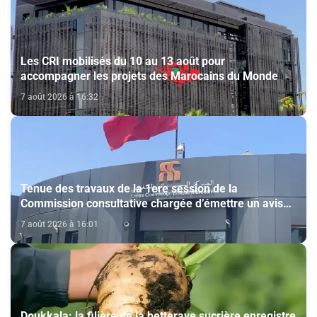
Les CRI mobilisés du 10 au 13 août pour
accompagner les projets des Marocains du Monde
7 août 2026 à 16:32
Tenue des travaux de la 1ere session de la
Commission consultative chargée d’émettre un avis
sur la délivrance de la carte du professionnel du
7 août 2026 à 16:01
cinéma (CCM)
Doukkala: la filière de la betterave sucrière enregistre