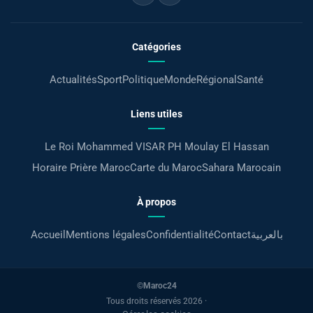
Catégories
Actualités
Sport
Politique
Monde
Régional
Santé
Liens utiles
Le Roi Mohammed VI
SAR PH Moulay El Hassan
Horaire Prière Maroc
Carte du Maroc
Sahara Marocain
À propos
Accueil
Mentions légales
Confidentialité
Contact
بالعربية
©Maroc24
Tous droits réservés 2026 ·