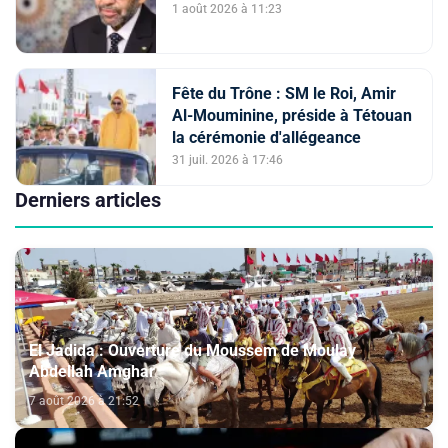
(Porte-parole du ministère de
1 août 2026 à 11:23
l'Intérieur)
Fête du Trône : SM le Roi, Amir
Al-Mouminine, préside à Tétouan
la cérémonie d'allégeance
31 juil. 2026 à 17:46
Derniers articles
El Jadida : Ouverture du Moussem de Moulay
Abdellah Amghar
7 août 2026 à 21:52